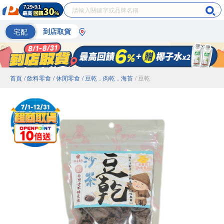
宅配
到店取貨
首頁
/ 飲料零食
/ 休閒零食
/ 豆乾．肉乾．海苔
/ 豆乾