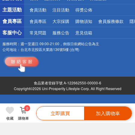
詐騙網頁！請小心！
主題活動
會員活動
注目活動
得獎公佈
會員專區
會員專區
大宗採購
購物須知
會員服務條款
隱
客服中心
常見問題
服務公告
意見信箱
服務時間：
週一至週日 09:00-21:00，例假日依網站公告為主
公司地址：
台北市北投區大業路136號5樓 (台灣)
食品業者登錄字號 A-122662550-00000-6
Copyright©2026 Uni-Prosperity Lifestyle Corp. All Right Reserved
0
立即購買
加入購物車
收藏
購物車