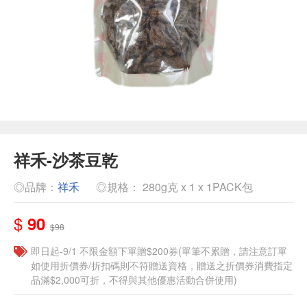
祥禾-沙茶豆乾
◎品牌：
祥禾
◎規格： 280g克 x 1 x 1PACK包
$
90
$98
即日起-9/1 不限金額下單贈$200券(單筆不累贈，請注意訂單
如使用折價券/折扣碼則不符贈送資格，贈送之折價券消費指定
品滿$2,000可折，不得與其他優惠活動合併使用)