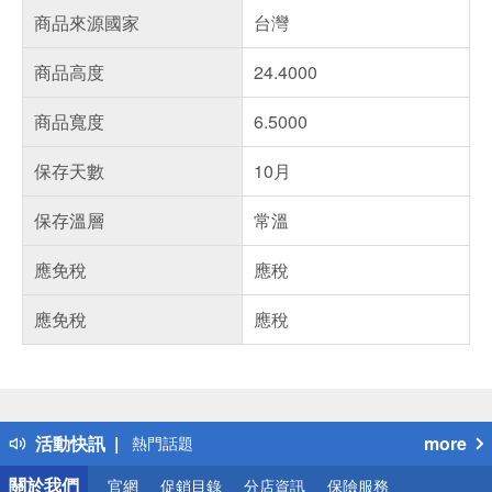
商品來源國家
台灣
商品高度
24.4000
商品寬度
6.5000
保存天數
10月
保存溫層
常溫
應免稅
應稅
應免稅
應稅
偏遠地區配送
詐騙網頁！請小心！
得獎公告
活動快訊
more
熱門話題
銀行優惠
關於我們
官網
促銷目錄
分店資訊
保險服務
偏遠地區配送