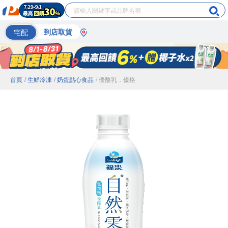
宅配
到店取貨
首頁
/ 生鮮冷凍
/ 奶蛋點心食品
/ 優酪乳．優格