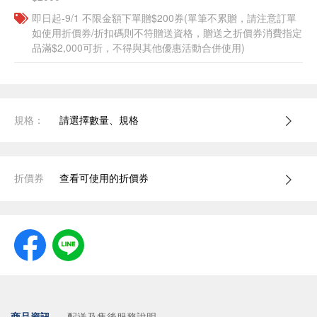
即日起-9/1 不限金額下單贈$200券(單筆不累贈，請注意訂單
如使用折價券/折扣碼則不符贈送資格，贈送之折價券消費指定
品滿$2,000可折，不得與其他優惠活動合併使用)
規格：
請選擇數量、規格
折價券
查看可使用的折價券
商品資訊
配送及售後服務說明