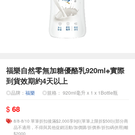
福樂自然零無加糖優酪乳920ml※實際
到貨效期約4天以上
◎品牌：
福樂
◎規格： 920ml毫升 x 1 x 1Bottle瓶
$
68
8/8-8/10 單筆折扣後滿$2,000享9折(單筆上限折$500)(部分商
品不適用，不得與其他促銷活動/加價購/折價券/折扣碼併用)離
$2000