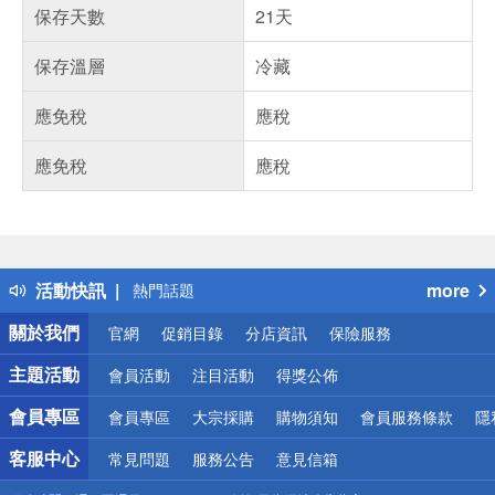
保存天數
21天
保存溫層
冷藏
應免稅
應稅
應免稅
應稅
偏遠地區配送
詐騙網頁！請小心！
得獎公告
活動快訊
more
熱門話題
銀行優惠
關於我們
官網
促銷目錄
分店資訊
保險服務
偏遠地區配送
詐騙網頁！請小心！
主題活動
會員活動
注目活動
得獎公佈
會員專區
會員專區
大宗採購
購物須知
會員服務條款
隱
客服中心
常見問題
服務公告
意見信箱