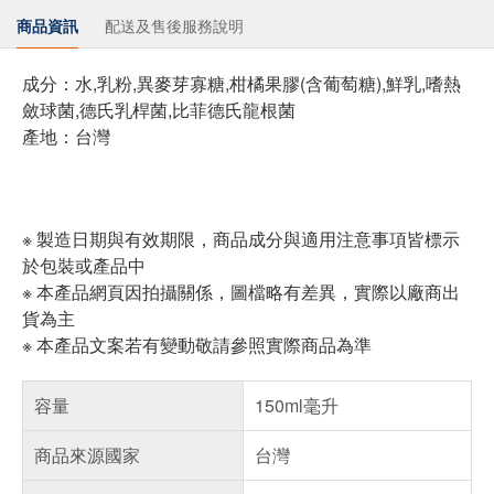
商品資訊
配送及售後服務說明
成分：水,乳粉,異麥芽寡糖,柑橘果膠(含葡萄糖),鮮乳,嗜熱
斂球菌,德氏乳桿菌,比菲德氏龍根菌
產地：台灣
※ 製造日期與有效期限，商品成分與適用注意事項皆標示
於包裝或產品中
※ 本產品網頁因拍攝關係，圖檔略有差異，實際以廠商出
貨為主
※ 本產品文案若有變動敬請參照實際商品為準
容量
150ml毫升
商品來源國家
台灣