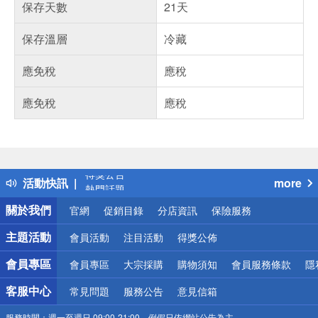
保存天數
21天
保存溫層
冷藏
應免稅
應稅
應免稅
應稅
偏遠地區配送
詐騙網頁！請小心！
得獎公告
活動快訊
more
熱門話題
銀行優惠
關於我們
官網
促銷目錄
分店資訊
保險服務
偏遠地區配送
詐騙網頁！請小心！
主題活動
會員活動
注目活動
得獎公佈
會員專區
會員專區
大宗採購
購物須知
會員服務條款
隱
客服中心
常見問題
服務公告
意見信箱
服務時間：
週一至週日 09:00-21:00，例假日依網站公告為主