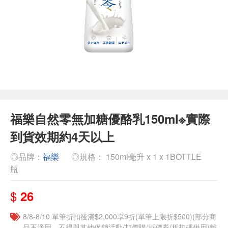
福樂自然零無加糖優酪乳150ml※實際
到貨效期約4天以上
◎品牌：
福樂
◎規格： 150ml毫升 x 1 x 1BOTTLE
瓶
$
26
8/8-8/10 單筆折扣後滿$2,000享9折(單筆上限折$500)(部分商
品不適用，不得與其他促銷活動/加價購/折價券/折扣碼併用)離