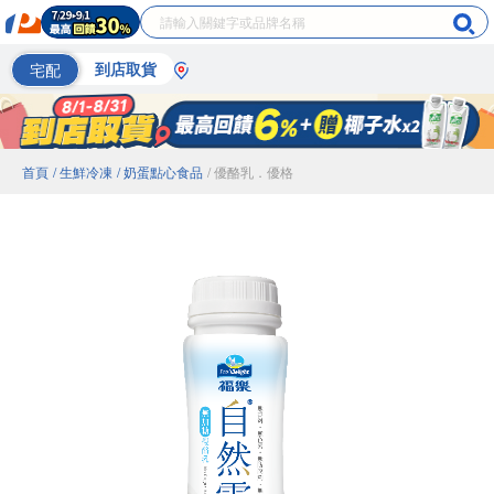
宅配
到店取貨
首頁
/ 生鮮冷凍
/ 奶蛋點心食品
/ 優酪乳．優格