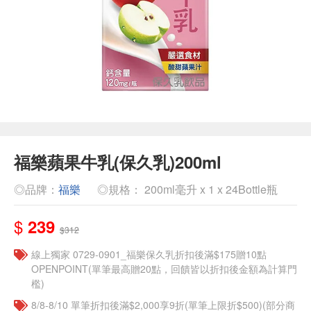
福樂蘋果牛乳(保久乳)200ml
◎品牌：
福樂
◎規格： 200ml毫升 x 1 x 24Bottle瓶
$
239
$312
線上獨家 0729-0901_福樂保久乳折扣後滿$175贈10點
OPENPOINT(單筆最高贈20點，回饋皆以折扣後金額為計算門
檻)
8/8-8/10 單筆折扣後滿$2,000享9折(單筆上限折$500)(部分商