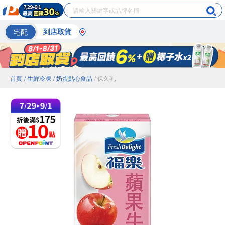
宅配
到店取貨
首頁
/ 生鮮冷凍
/ 奶蛋點心食品
/ 保久乳