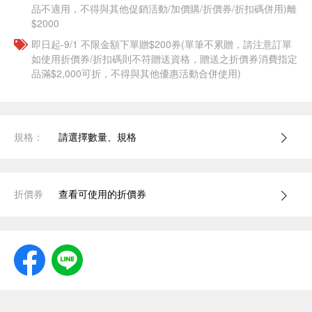
品不適用，不得與其他促銷活動/加價購/折價券/折扣碼併用)離
$2000
即日起-9/1 不限金額下單贈$200券(單筆不累贈，請注意訂單
如使用折價券/折扣碼則不符贈送資格，贈送之折價券消費指定
品滿$2,000可折，不得與其他優惠活動合併使用)
規格：
請選擇數量、規格
折價券
查看可使用的折價券