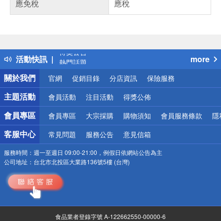
應免稅
應稅
偏遠地區配送
詐騙網頁！請小心！
得獎公告
活動快訊
more
熱門話題
銀行優惠
關於我們
官網
促銷目錄
分店資訊
保險服務
偏遠地區配送
詐騙網頁！請小心！
主題活動
會員活動
注目活動
得獎公佈
會員專區
會員專區
大宗採購
購物須知
會員服務條款
隱
客服中心
常見問題
服務公告
意見信箱
服務時間：
週一至週日 09:00-21:00，例假日依網站公告為主
公司地址：
台北市北投區大業路136號5樓 (台灣)
食品業者登錄字號 A-122662550-00000-6