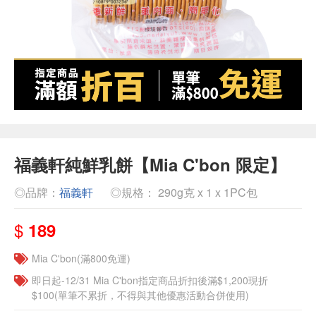
福義軒純鮮乳餅【Mia C'bon 限定】
◎品牌：
福義軒
◎規格： 290g克 x 1 x 1PC包
$
189
Mia C'bon(滿800免運)
即日起-12/31 Mia C'bon指定商品折扣後滿$1,200現折
$100(單筆不累折，不得與其他優惠活動合併使用)