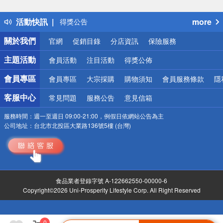
詐騙網頁！請小心！
得獎公告
活動快訊
more
熱門話題
銀行優惠
關於我們
官網
促銷目錄
分店資訊
保險服務
偏遠地區配送
詐騙網頁！請小心！
主題活動
會員活動
注目活動
得獎公佈
會員專區
會員專區
大宗採購
購物須知
會員服務條款
隱
客服中心
常見問題
服務公告
意見信箱
服務時間：
週一至週日 09:00-21:00，例假日依網站公告為主
公司地址：
台北市北投區大業路136號5樓 (台灣)
食品業者登錄字號 A-122662550-00000-6
Copyright©2026 Uni-Prosperity Lifestyle Corp. All Right Reserved
0