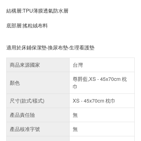
結構層:TPU薄膜透氣防水層
底部層:搖粒絨布料
適用於床鋪保潔墊‧換尿布墊‧生理看護墊
商品來源國家
台灣
尊爵藍,XS - 45x70cm 枕
顏色
巾
尺寸(款式/樣式)
XS - 45x70cm 枕巾
產品責任險
無
產品核准字號
無