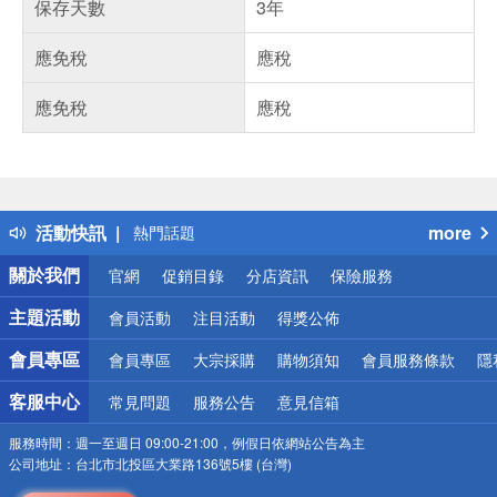
保存天數
3年
應免稅
應稅
應免稅
應稅
偏遠地區配送
詐騙網頁！請小心！
得獎公告
活動快訊
more
熱門話題
銀行優惠
關於我們
官網
促銷目錄
分店資訊
保險服務
偏遠地區配送
詐騙網頁！請小心！
主題活動
會員活動
注目活動
得獎公佈
會員專區
會員專區
大宗採購
購物須知
會員服務條款
隱
客服中心
常見問題
服務公告
意見信箱
服務時間：
週一至週日 09:00-21:00，例假日依網站公告為主
公司地址：
台北市北投區大業路136號5樓 (台灣)