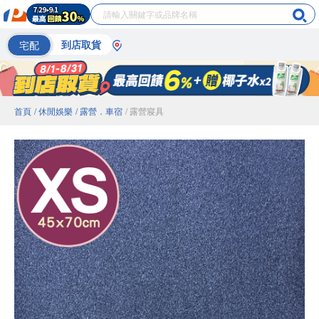
宅配
到店取貨
首頁
/ 休閒娛樂
/ 露營．車宿
/ 露營寢具