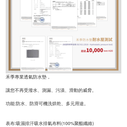
禾季專業透氣防水墊，
讓您不再受潑水、測漏、污漬、滑動的威脅。
功能:防水、防滑可機洗烘乾、多元用途。
表布:吸濕排汗吸水排氣布料(100%聚酯纖維)