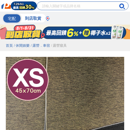
宅配
到店取貨
首頁
/ 休閒娛樂
/ 露營．車宿
/ 露營寢具