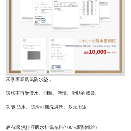
禾季專業透氣防水墊，
讓您不再受潑水、測漏、污漬、滑動的威脅。
功能:防水、防滑可機洗烘乾、多元用途。
表布:吸濕排汗吸水排氣布料(100%聚酯纖維)