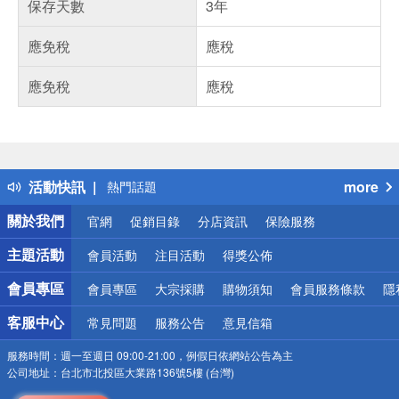
保存天數
3年
應免稅
應稅
應免稅
應稅
偏遠地區配送
詐騙網頁！請小心！
得獎公告
活動快訊
more
熱門話題
銀行優惠
關於我們
官網
促銷目錄
分店資訊
保險服務
偏遠地區配送
詐騙網頁！請小心！
主題活動
會員活動
注目活動
得獎公佈
會員專區
會員專區
大宗採購
購物須知
會員服務條款
隱
客服中心
常見問題
服務公告
意見信箱
服務時間：
週一至週日 09:00-21:00，例假日依網站公告為主
公司地址：
台北市北投區大業路136號5樓 (台灣)