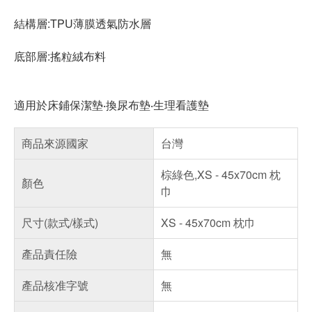
結構層:TPU薄膜透氣防水層
底部層:搖粒絨布料
適用於床鋪保潔墊‧換尿布墊‧生理看護墊
商品來源國家
台灣
棕綠色,XS - 45x70cm 枕
顏色
巾
尺寸(款式/樣式)
XS - 45x70cm 枕巾
產品責任險
無
產品核准字號
無