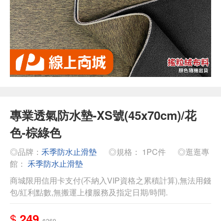
專業透氣防水墊-XS號(45x70cm)/花
色-棕綠色
◎品牌：
禾季防水止滑墊
◎規格： 1PC件
◎逛逛專
館：
禾季防水止滑墊
商城限用信用卡支付(不納入VIP資格之累積計算),無法用錢
包/紅利點數,無搬運上樓服務及指定日期/時間.
$
249
$269