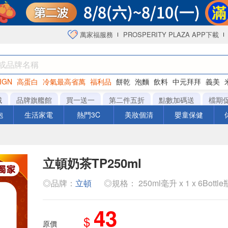
萬家福服務
PROSPERITY PLAZA APP下載
IGN
高蛋白
冷氣最高省萬
福利品
餅乾
泡麵
飲料
中元拜拜
義美
海苔
城
品牌旗艦館
買一送一
第二件五折
點數加碼送
檔期
泡
生活家電
熱門3C
美妝個清
嬰童保健
立頓奶茶TP250ml
◎品牌：
立頓
◎規格： 250ml毫升 x 1 x 6Bottle
43
$
原價