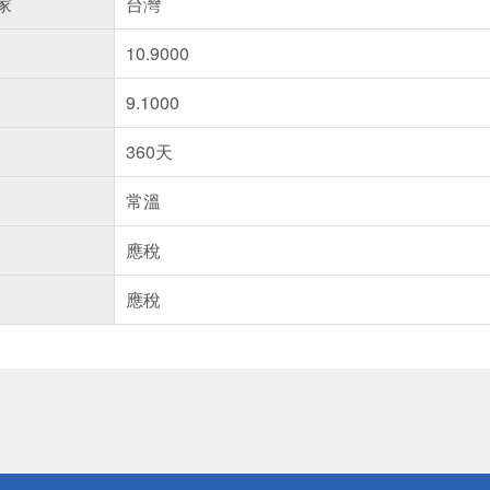
家
台灣
10.9000
9.1000
360天
常溫
應稅
應稅
送
請小心！