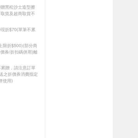
599贈黑松沙士造型擦
店取貨及超商取貨不
99現折$70(單筆不累
筆上限折$500)(部分商
價券/折扣碼併用)離
筆不累贈，請注意訂單
贈送之折價券消費指定
併使用)