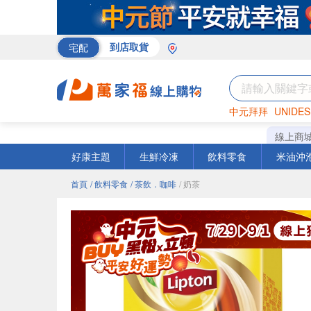
宅配
到店取貨
中元拜拜
UNIDES
巧克力
罐頭
咖啡
線上商
好康主題
生鮮冷凍
飲料零食
米油沖
首頁
/ 飲料零食
/ 茶飲．咖啡
/ 奶茶