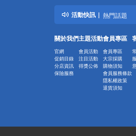
得獎公告
活動快訊
熱門話題
銀行優惠
偏遠地區配
關於我們
主題活動
會員專區
詐騙網頁！
官網
會員活動
會員專區
促銷目錄
注目活動
大宗採購
分店資訊
得獎公佈
購物須知
保險服務
會員服務條款
隱私權政策
退貨須知