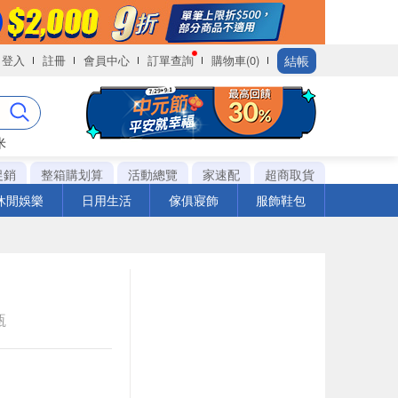
結帳
登入
註冊
會員中心
訂單查詢
購物車(0)
米
促銷
整箱購划算
活動總覽
家速配
超商取貨
休閒娛樂
日用生活
傢俱寢飾
服飾鞋包
瓶