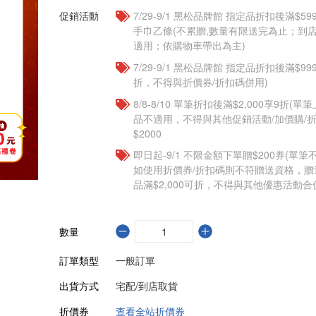
促銷活動
7/29-9/1 黑松品牌館 指定品折扣後滿$
手巾乙條(不累贈,數量有限送完為止；到
適用；依購物車帶出為主)
7/29-9/1 黑松品牌館 指定品折扣後滿$9
折，不得與折價券/折扣碼併用)
8/8-8/10 單筆折扣後滿$2,000享9折(單
品不適用，不得與其他促銷活動/加價購/折
$2000
即日起-9/1 不限金額下單贈$200券(單
如使用折價券/折扣碼則不符贈送資格，
品滿$2,000可折，不得與其他優惠活動合
數量
訂單類型
一般訂單
出貨方式
宅配/到店取貨
折價券
查看全站折價券