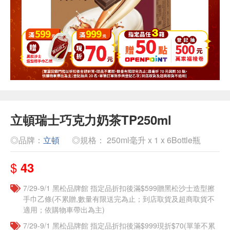
立頓瑞士巧克力奶茶TP250ml
◎品牌：
立頓
◎規格： 250ml毫升 x 1 x 6Bottle瓶
$
43
7/29-9/1 黑松品牌館 指定品折扣後滿$599贈黑松沙士造型擦
手巾乙條(不累贈,數量有限送完為止；到店取貨及超商取貨不
適用；依購物車帶出為主)
7/29-9/1 黑松品牌館 指定品折扣後滿$999現折$70(單筆不累