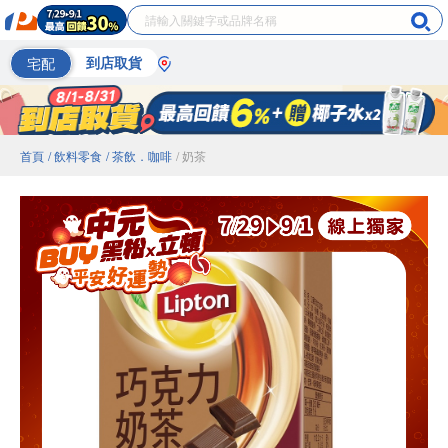
宅配
到店取貨
首頁
/ 飲料零食
/ 茶飲．咖啡
/ 奶茶