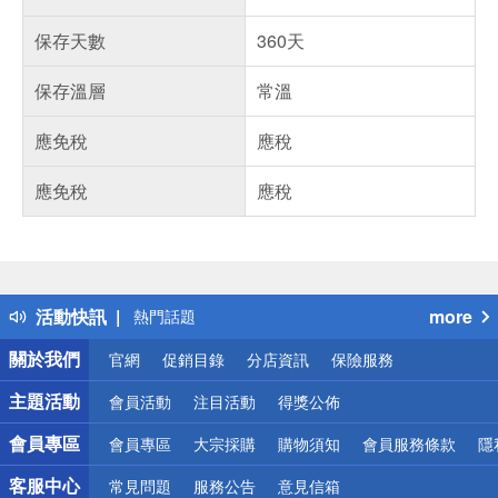
保存天數
360天
保存溫層
常溫
應免稅
應稅
應免稅
應稅
偏遠地區配送
詐騙網頁！請小心！
得獎公告
活動快訊
more
熱門話題
銀行優惠
關於我們
官網
促銷目錄
分店資訊
保險服務
偏遠地區配送
詐騙網頁！請小心！
主題活動
會員活動
注目活動
得獎公佈
會員專區
會員專區
大宗採購
購物須知
會員服務條款
隱
客服中心
常見問題
服務公告
意見信箱