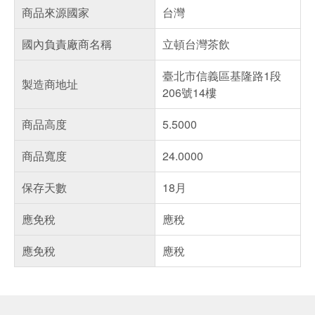
商品來源國家
台灣
國內負責廠商名稱
立頓台灣茶飲
臺北市信義區基隆路1段
製造商地址
206號14樓
商品高度
5.5000
商品寬度
24.0000
保存天數
18月
應免稅
應稅
應免稅
應稅
偏遠地區配送
詐騙網頁！請小心！