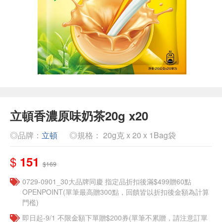
立頓香濃原味奶茶20g x20
◎品牌：
立頓
◎規格： 20g克 x 20 x 1Bag袋
$
151
$169
0729-0901_30大品牌同慶 指定品折扣後滿$499贈60點
OPENPOINT(單筆最高贈300點，回饋皆以折扣後金額為計算
門檻)
即日起-9/1 不限金額下單贈$200券(單筆不累贈，請注意訂單