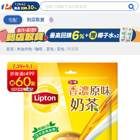
宅配
到店取貨
首頁
/ 米油沖泡
/ 咖啡．茶包
/ 茶包
/ 即溶茶