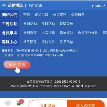
得獎公告
活動快訊
more
熱門話題
銀行優惠
關於我們
官網
促銷目錄
分店資訊
保險服務
偏遠地區配送
詐騙網頁！請小心！
主題活動
會員活動
注目活動
得獎公佈
會員專區
會員專區
大宗採購
購物須知
會員服務條款
隱
客服中心
常見問題
服務公告
意見信箱
服務時間：
週一至週日 09:00-21:00，例假日依網站公告為主
公司地址：
台北市北投區大業路136號5樓 (台灣)
食品業者登錄字號 A-122662550-00000-6
Copyright©2026 Uni-Prosperity Lifestyle Corp. All Right Reserved
0
立即購買
加入購物車