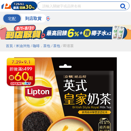
宅配
到店取貨
首頁
/ 米油沖泡
/ 咖啡．茶包
/ 茶包
/ 即溶茶