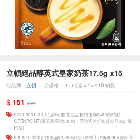
立頓絕品醇英式皇家奶茶17.5g x15
◎品牌：
立頓
◎規格： 17.5g克 x 15 x 1Bag袋
$
151
$169
0729-0901_30大品牌同慶 指定品折扣後滿$499贈60點
OPENPOINT(單筆最高贈300點，回饋皆以折扣後金額為計算
門檻)
8/8-8/10 單筆折扣後滿$2,000享9折(單筆上限折$500)(部分商