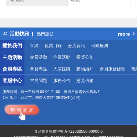
偏遠地區配送
詐騙網頁！請小心！
得獎公告
活動快訊
more
熱門話題
銀行優惠
關於我們
官網
促銷目錄
分店資訊
保險服務
偏遠地區配送
詐騙網頁！請小心！
主題活動
會員活動
注目活動
得獎公佈
會員專區
會員專區
大宗採購
購物須知
會員服務條款
隱
客服中心
常見問題
服務公告
意見信箱
服務時間：
週一至週日 09:00-21:00，例假日依網站公告為主
公司地址：
台北市北投區大業路136號5樓 (台灣)
食品業者登錄字號 A-122662550-00000-6
Copyright©2026 Uni-Prosperity Lifestyle Corp. All Right Reserved