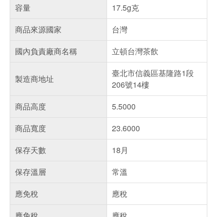
容量
17.5g克
商品來源國家
台灣
國內負責廠商名稱
立頓台灣茶飲
臺北市信義區基隆路1段
製造商地址
206號14樓
商品高度
5.5000
商品寬度
23.6000
保存天數
18月
保存溫層
常溫
應免稅
應稅
應免稅
應稅