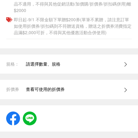
品不適用，不得與其他促銷活動/加價購/折價券/折扣碼併用)離
$2000
即日起-9/1 不限金額下單贈$200券(單筆不累贈，請注意訂單
如使用折價券/折扣碼則不符贈送資格，贈送之折價券消費指定
品滿$2,000可折，不得與其他優惠活動合併使用)
規格：
請選擇數量、規格
折價券
查看可使用的折價券