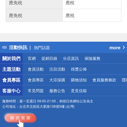
應免稅
應稅
應免稅
應稅
偏遠地區配送
詐騙網頁！請小心！
得獎公告
活動快訊
more
熱門話題
銀行優惠
關於我們
官網
促銷目錄
分店資訊
保險服務
偏遠地區配送
詐騙網頁！請小心！
主題活動
會員活動
注目活動
得獎公佈
會員專區
會員專區
大宗採購
購物須知
會員服務條款
隱
客服中心
常見問題
服務公告
意見信箱
服務時間：
週一至週日 09:00-21:00，例假日依網站公告為主
公司地址：
台北市北投區大業路136號5樓 (台灣)