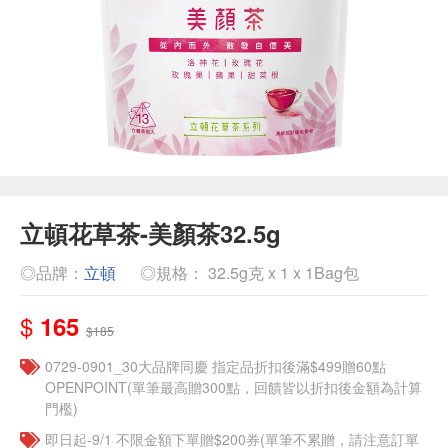
立頓花草茶-美顏茶32.5g
◎品牌：
立頓
◎規格： 32.5g克 x 1 x 1Bag包
$
165
$185
0729-0901_30大品牌同慶 指定品折扣後滿$499贈60點
OPENPOINT(單筆最高贈300點，回饋皆以折扣後金額為計算
門檻)
即日起-9/1 不限金額下單贈$200券(單筆不累贈，請注意訂單