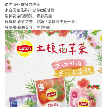
從內而外 散發自信美
來自天然花果的淡淡微酸甘甜
洛神花-調理體質、青春美麗
玫瑰花-香氣芬芳、花語「集愛與美於一身」
玫瑰果-養顏美容、美麗補給