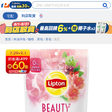
宅配
到店取貨
首頁
/ 米油沖泡
/ 咖啡．茶包
/ 茶包
/ 其它