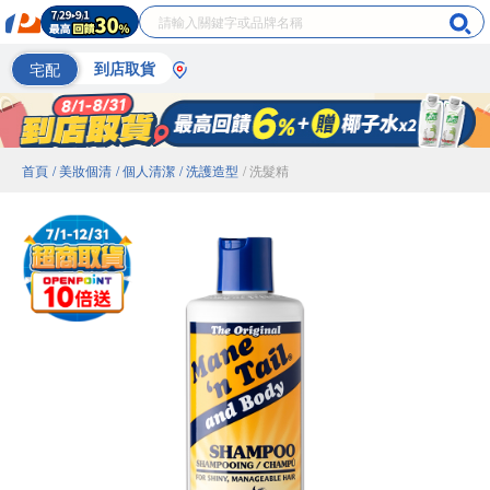
宅配
到店取貨
首頁
/ 美妝個清
/ 個人清潔
/ 洗護造型
/ 洗髮精