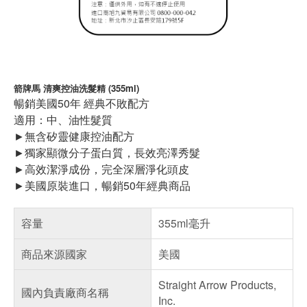
箭牌馬 清爽控油洗髮精 (355ml)
暢銷美國50年 經典不敗配方
適用：中、油性髮質
►無含矽靈健康控油配方
►獨家顯微分子蛋白質，長效亮澤秀髮
►高效潔淨成份，完全深層淨化頭皮
►美國原裝進口，暢銷50年經典商品
容量
355ml毫升
商品來源國家
美國
Straight Arrow Products,
國內負責廠商名稱
Inc.