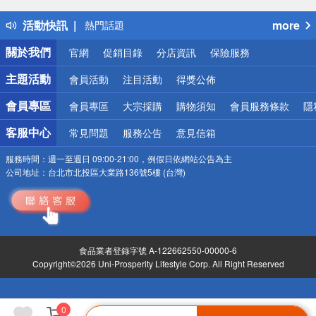
得獎公告
活動快訊
more
熱門話題
銀行優惠
關於我們
官網
促銷目錄
分店資訊
保險服務
偏遠地區配送
詐騙網頁！請小心！
主題活動
會員活動
注目活動
得獎公佈
會員專區
會員專區
大宗採購
購物須知
會員服務條款
隱
客服中心
常見問題
服務公告
意見信箱
服務時間：
週一至週日 09:00-21:00，例假日依網站公告為主
公司地址：
台北市北投區大業路136號5樓 (台灣)
食品業者登錄字號 A-122662550-00000-6
Copyright©2026 Uni-Prosperity Lifestyle Corp. All Right Reserved
0