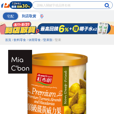
宅配
到店取貨
首頁
/ 飲料零食
/ 休閒零食
/ 堅果類
/ 堅果