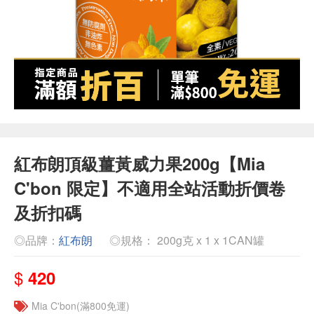
紅布朗頂級薑黃威力果200g【Mia
C'bon 限定】不適用全站活動折價卷
及折扣碼
◎品牌：
紅布朗
◎規格： 200g克 x 1 x 1CAN罐
$
420
Mia C'bon(滿800免運)