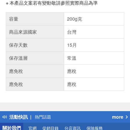
※ 本產品文案若有變動敬請參照實際商品為準
容量
200g克
商品來源國家
台灣
保存天數
15月
保存溫層
常溫
應免稅
應稅
應免稅
應稅
偏遠地區配送
詐騙網頁！請小心！
得獎公告
活動快訊
more
熱門話題
銀行優惠
關於我們
官網
促銷目錄
分店資訊
保險服務
偏遠地區配送