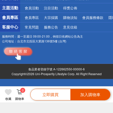
詐騙網頁！請小心！
主題活動
會員活動
注目活動
得獎公佈
會員專區
會員專區
大宗採購
購物須知
會員服務條款
隱
客服中心
常見問題
服務公告
意見信箱
服務時間：
週一至週日 09:00-21:00，例假日依網站公告為主
公司地址：
台北市北投區大業路136號5樓 (台灣)
食品業者登錄字號 A-122662550-00000-6
Copyright©2026 Uni-Prosperity Lifestyle Corp. All Right Reserved
0
立即購買
加入購物車
收藏
購物車