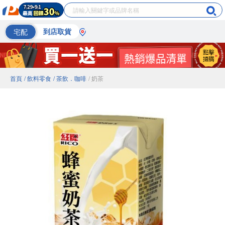
宅配
到店取貨
首頁
/ 飲料零食
/ 茶飲．咖啡
/ 奶茶