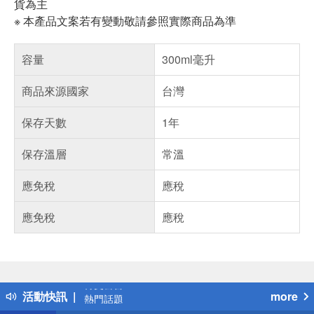
貨為主
※ 本產品文案若有變動敬請參照實際商品為準
容量
300ml毫升
商品來源國家
台灣
保存天數
1年
保存溫層
常溫
應免稅
應稅
應免稅
應稅
偏遠地區配送
詐騙網頁！請小心！
得獎公告
活動快訊
more
熱門話題
銀行優惠