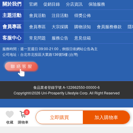
關於我們
官網
促銷目錄
分店資訊
保險服務
偏遠地區配送
詐騙網頁！請小心！
主題活動
會員活動
注目活動
得獎公佈
會員專區
會員專區
大宗採購
購物須知
會員服務條款
隱
客服中心
常見問題
服務公告
意見信箱
服務時間：
週一至週日 09:00-21:00，例假日依網站公告為主
公司地址：
台北市北投區大業路136號5樓 (台灣)
食品業者登錄字號 A-122662550-00000-6
Copyright©2026 Uni-Prosperity Lifestyle Corp. All Right Reserved
0
立即購買
加入購物車
收藏
購物車