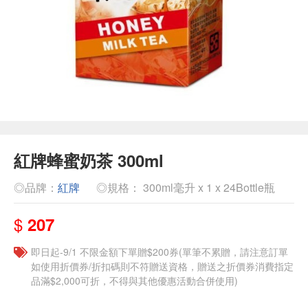
紅牌蜂蜜奶茶 300ml
◎品牌：
紅牌
◎規格： 300ml毫升 x 1 x 24Bottle瓶
$
207
即日起-9/1 不限金額下單贈$200券(單筆不累贈，請注意訂單
如使用折價券/折扣碼則不符贈送資格，贈送之折價券消費指定
品滿$2,000可折，不得與其他優惠活動合併使用)