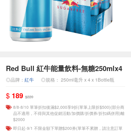
Red Bull 紅牛能量飲料-無糖250mlx4
◎品牌：
紅牛
◎規格： 250ml毫升 x 4 x 1Bottle瓶
$
189
$220
8/8-8/10 單筆折扣後滿$2,000享9折(單筆上限折$500)(部分商
品不適用，不得與其他促銷活動/加價購/折價券/折扣碼併用)離
$2000
即日起-9/1 不限金額下單贈$200券(單筆不累贈，請注意訂單