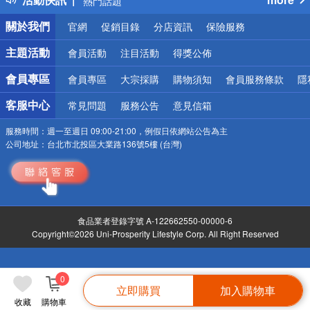
銀行優惠
關於我們
官網
促銷目錄
分店資訊
保險服務
偏遠地區配送
詐騙網頁！請小心！
主題活動
會員活動
注目活動
得獎公佈
會員專區
會員專區
大宗採購
購物須知
會員服務條款
隱
客服中心
常見問題
服務公告
意見信箱
服務時間：
週一至週日 09:00-21:00，例假日依網站公告為主
公司地址：
台北市北投區大業路136號5樓 (台灣)
食品業者登錄字號 A-122662550-00000-6
Copyright©2026 Uni-Prosperity Lifestyle Corp. All Right Reserved
0
立即購買
加入購物車
收藏
購物車