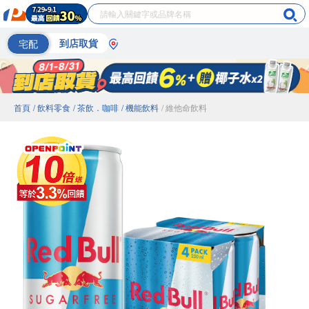
宅配
到店取貨
首頁
/ 飲料零食
/ 茶飲．咖啡
/ 機能飲料
/ 維他命飲料