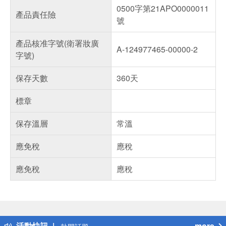
0500字第21APO0000011
產品責任險
號
產品核准字號(衛署妝廣
A-124977465-00000-2
字號)
保存天數
360天
標章
保存溫層
常溫
應免稅
應稅
應免稅
應稅
偏遠地區配送
詐騙網頁！請小心！
得獎公告
活動快訊
more
熱門話題