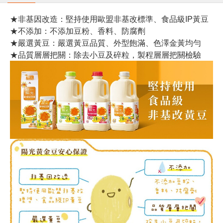
★非基因改造：堅持使用歐盟非基改標準、食品級IP黃豆
★不添加：不添加豆粉、香料、防腐劑
★嚴選黃豆：嚴選黃豆品質、外型飽滿、色澤金黃均勻
★品質層層把關：除去小豆及碎粒，製程層層把關檢驗