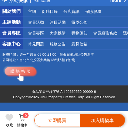
活動快訊
more
熱門話題
銀行優惠
關於我們
官網
促銷目錄
分店資訊
保險服務
偏遠地區配送
詐騙網頁！請小心！
主題活動
會員活動
注目活動
得獎公佈
會員專區
會員專區
大宗採購
購物須知
會員服務條款
隱
客服中心
常見問題
服務公告
意見信箱
服務時間：
週一至週日 09:00-21:00，例假日依網站公告為主
公司地址：
台北市北投區大業路136號5樓 (台灣)
食品業者登錄字號 A-122662550-00000-6
Copyright©2026 Uni-Prosperity Lifestyle Corp. All Right Reserved
0
立即購買
加入購物車
收藏
購物車