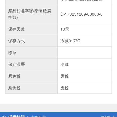
產品核准字號(衛署妝廣
D-173251209-00000-0
字號)
保存天數
13天
保存方式
冷藏0~7℃
標章
保存溫層
冷藏
應免稅
應稅
應免稅
應稅
偏遠地區配送
詐騙網頁！請小心！
得獎公告