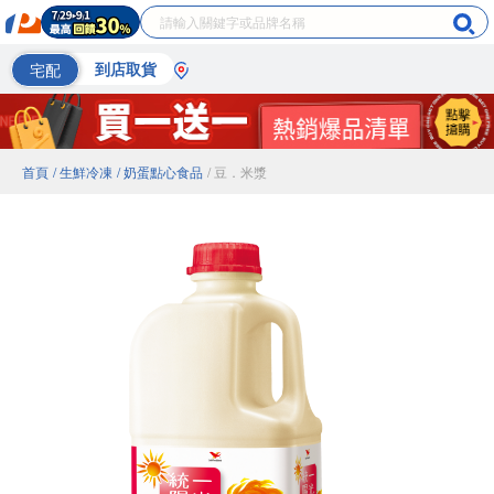
宅配
到店取貨
首頁
/ 生鮮冷凍
/ 奶蛋點心食品
/ 豆．米漿