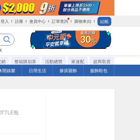
結帳
登入
註冊
會員中心
訂單查詢
購物車(0)
米
促銷
整箱購划算
活動總覽
家速配
超商取貨
休閒娛樂
日用生活
傢俱寢飾
服飾鞋包
OTTLE瓶