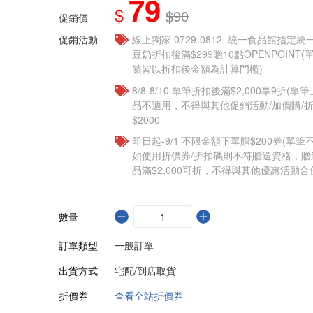
79
$
$90
促銷價
促銷活動
線上獨家 0729-0812_統一食品館指定
豆奶折扣後滿$299贈10點OPENPOINT
饋皆以折扣後金額為計算門檻)
8/8-8/10 單筆折扣後滿$2,000享9折(單
品不適用，不得與其他促銷活動/加價購/折
$2000
即日起-9/1 不限金額下單贈$200券(單
如使用折價券/折扣碼則不符贈送資格，
品滿$2,000可折，不得與其他優惠活動合
數量
訂單類型
一般訂單
出貨方式
宅配/到店取貨
折價券
查看全站折價券