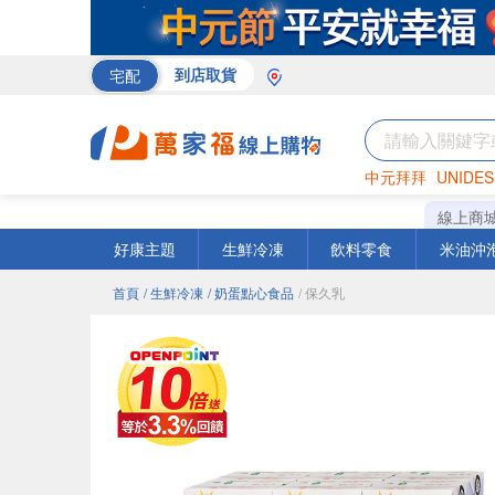
宅配
到店取貨
中元拜拜
UNIDES
巧克力
罐頭
咖啡
線上商
好康主題
生鮮冷凍
飲料零食
米油沖
首頁
/ 生鮮冷凍
/ 奶蛋點心食品
/ 保久乳