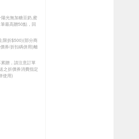
統一陽光無加糖豆奶,蜜
(單筆最高贈50點，回
筆上限折$500)(部分商
價券/折扣碼併用)離
筆不累贈，請注意訂單
贈送之折價券消費指定
併使用)