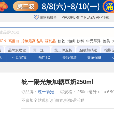
萬家福服務
PROSPERITY PLAZA APP下載
IGN
高蛋白
冷氣最高省萬
福利品
餅乾
泡麵
飲料
中元拜拜
義美
海苔
城
品牌旗艦館
買一送一
第二件五折
點數加碼送
檔期
泡
生活家電
熱門3C
美妝個清
嬰童保健
統一陽光無加糖豆奶250ml
◎品牌：
統一陽光
◎規格： 250ml毫升 x 1 x 6B
不參加全站現折.折價券.折扣碼活動