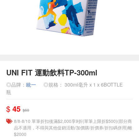
UNI FIT 運動飲料TP-300ml
◎品牌：
統一
◎規格： 300ml毫升 x 1 x 6BOTTLE
瓶
$
45
$60
8/8-8/10 單筆折扣後滿$2,000享9折(單筆上限折$500)(部分商
品不適用，不得與其他促銷活動/加價購/折價券/折扣碼併用)離
$2000