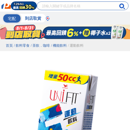
宅配
到店取貨
首頁
/ 飲料零食
/ 茶飲．咖啡
/ 機能飲料
/ 運動飲料