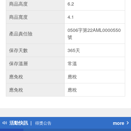
商品高度
6.2
商品寬度
4.1
0506字第22AML0000550
產品責任險
號
保存天數
365天
保存溫層
常溫
應免稅
應稅
應免稅
應稅
偏遠地區配送
詐騙網頁！請小心！
得獎公告
活動快訊
more
熱門話題
銀行優惠