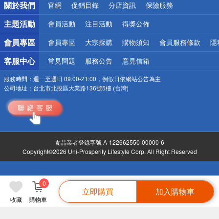
關於我們
官網
促銷目錄
分店資訊
保險服務
偏遠地區配送
詐騙網頁！請小心！
主題活動
會員活動
注目活動
得獎公佈
會員專區
會員專區
大宗採購
購物須知
會員服務條款
隱
客服中心
常見問題
服務公告
意見信箱
服務時間：
週一至週日 09:00-21:00，例假日依網站公告為主
公司地址：
台北市北投區大業路136號5樓 (台灣)
食品業者登錄字號 A-122662550-00000-6
Copyright©2026 Uni-Prosperity Lifestyle Corp. All Right Reserved
0
立即購買
加入購物車
收藏
購物車