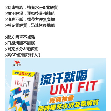
>勁速補給，補充水份&電解質
>揮汗解渴，運動後最強補給
>清爽不膩，攜帶方便無負擔
>補充電解質，迅速恢復機能
>配方簡單不複雜
>口感清甜不甜膩
>補充水分&電解質
>高CP值/輕巧好入手