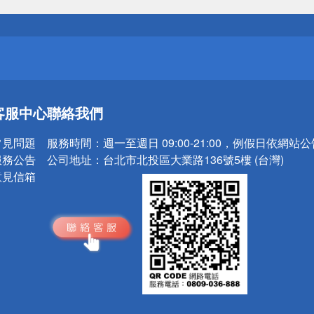
請小心！
送
客服中心
聯絡我們
請小心！
常見問題
服務時間：
週一至週日 09:00-21:00，例假日依網站
服務公告
公司地址：
台北市北投區大業路136號5樓 (台灣)
意見信箱