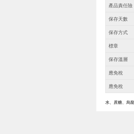
產品責任險
保存天數
保存方式
標章
保存溫層
應免稅
應免稅
水、蔗糖、烏龍
偏遠地區配