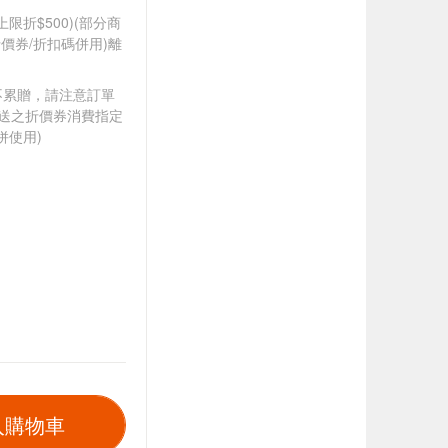
筆上限折$500)(部分商
價券/折扣碼併用)離
筆不累贈，請注意訂單
贈送之折價券消費指定
併使用)
入購物車