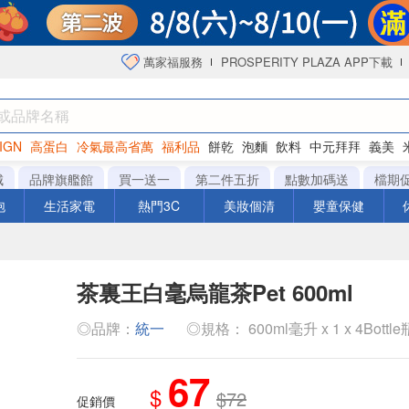
萬家福服務
PROSPERITY PLAZA APP下載
IGN
高蛋白
冷氣最高省萬
福利品
餅乾
泡麵
飲料
中元拜拜
義美
海苔
城
品牌旗艦館
買一送一
第二件五折
點數加碼送
檔期
泡
生活家電
熱門3C
美妝個清
嬰童保健
茶裏王白毫烏龍茶Pet 600ml
◎品牌：
統一
◎規格： 600ml毫升 x 1 x 4Bottle
67
$
$72
促銷價