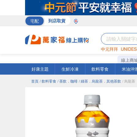
宅配
到店取貨
中元拜拜
UNIDES
巧克力
罐頭
咖啡
線上商
好康主題
生鮮冷凍
飲料零食
米油沖
首頁
/ 飲料零食
/ 茶飲．咖啡
/ 綠茶．烏龍茶．其他茶飲
/ 烏龍茶