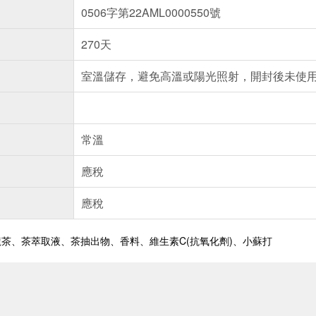
0506字第22AML0000550號
270天
室溫儲存，避免高溫或陽光照射，開封後未使
常溫
應稅
應稅
茶、茶萃取液、茶抽出物、香料、維生素C(抗氧化劑)、小蘇打
送