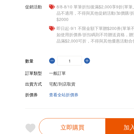
促銷活動
8/8-8/10 單筆折扣後滿$2,000享9折(單
品不適用，不得與其他促銷活動/加價購/折
$2000
即日起-9/1 不限金額下單贈$200券(單
如使用折價券/折扣碼則不符贈送資格，
品滿$2,000可折，不得與其他優惠活動合
數量
訂單類型
一般訂單
出貨方式
宅配/到店取貨
折價券
查看全站折價券
立即購買
加