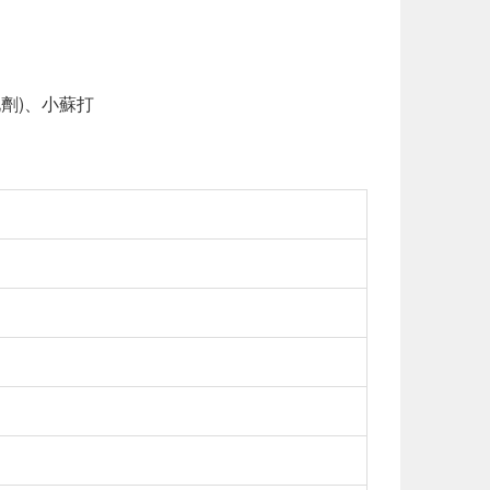
劑)、小蘇打