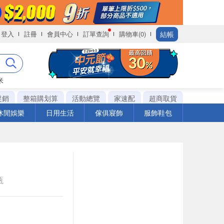
結帳
登入
註冊
會員中心
訂單查詢
購物車(0)
米
促銷
整箱購划算
活動總覽
家速配
超商取貨
休閒娛樂
日用生活
傢俱寢飾
服飾鞋包
瓶