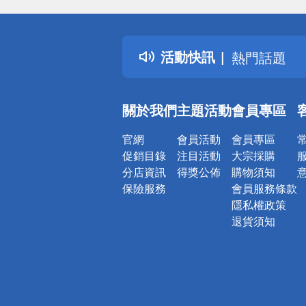
詐騙網頁！
得獎公告
活動快訊
熱門話題
銀行優惠
偏遠地區配
關於我們
主題活動
會員專區
詐騙網頁！
官網
會員活動
會員專區
促銷目錄
注目活動
大宗採購
分店資訊
得獎公佈
購物須知
保險服務
會員服務條款
隱私權政策
退貨須知