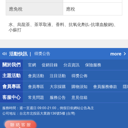
應免稅
應稅
水、烏龍茶、茶萃取液、香料、抗氧化劑(L-抗壞血酸鈉)、
小蘇打
偏遠地區配送
詐騙網頁！請小心！
得獎公告
活動快訊
more
熱門話題
銀行優惠
關於我們
官網
促銷目錄
分店資訊
保險服務
偏遠地區配送
詐騙網頁！請小心！
主題活動
會員活動
注目活動
得獎公佈
會員專區
會員專區
大宗採購
購物須知
會員服務條款
隱
客服中心
常見問題
服務公告
意見信箱
服務時間：
週一至週日 09:00-21:00，例假日依網站公告為主
公司地址：
台北市北投區大業路136號5樓 (台灣)