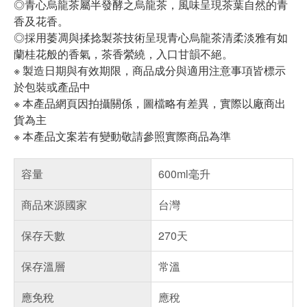
◎青心烏龍茶屬半發酵之烏龍茶，風味呈現茶葉自然的青
香及花香。
◎採用萎凋與揉捻製茶技術呈現青心烏龍茶清柔淡雅有如
蘭桂花般的香氣，茶香縈繞，入口甘韻不絕。
※ 製造日期與有效期限，商品成分與適用注意事項皆標示
於包裝或產品中
※ 本產品網頁因拍攝關係，圖檔略有差異，實際以廠商出
貨為主
※ 本產品文案若有變動敬請參照實際商品為準
容量
600ml毫升
商品來源國家
台灣
保存天數
270天
保存溫層
常溫
應免稅
應稅