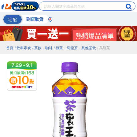
宅配
到店取貨
首頁
/ 飲料零食
/ 茶飲．咖啡
/ 綠茶．烏龍茶．其他茶飲
/ 烏龍茶