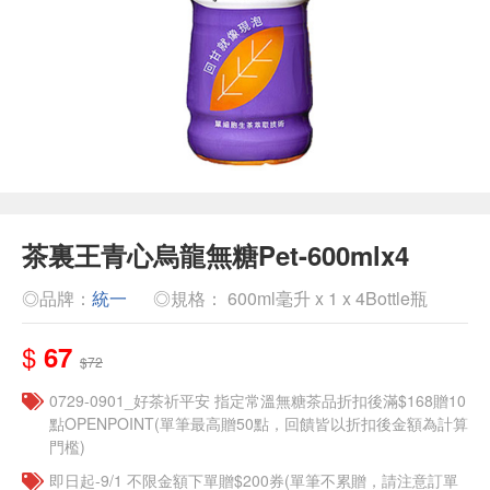
茶裏王青心烏龍無糖Pet-600mlx4
◎品牌：
統一
◎規格： 600ml毫升 x 1 x 4Bottle瓶
$
67
$72
​​0729-0901_好茶祈平安 指定常溫無糖茶品折扣後滿$168贈10
點OPENPOINT(單筆最高贈50點，回饋皆以折扣後金額為計算
門檻)
即日起-9/1 不限金額下單贈$200券(單筆不累贈，請注意訂單