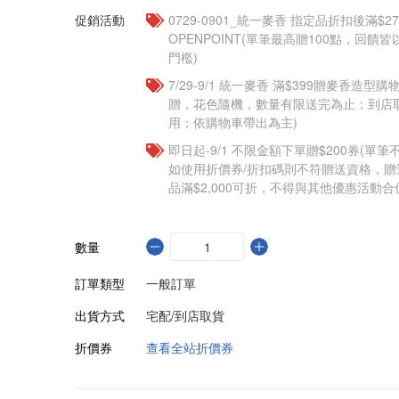
促銷活動
0729-0901_統一麥香​ 指定品折扣後滿$2
OPENPOINT(單筆最高贈100點，回
門檻)
7/29-9/1 統一麥香​ 滿$399贈麥香造型購
贈，花色隨機，數量有限送完為止；到店
用；依購物車帶出為主)
即日起-9/1 不限金額下單贈$200券(單
如使用折價券/折扣碼則不符贈送資格，
品滿$2,000可折，不得與其他優惠活動合
數量
訂單類型
一般訂單
出貨方式
宅配/到店取貨
折價券
查看全站折價券