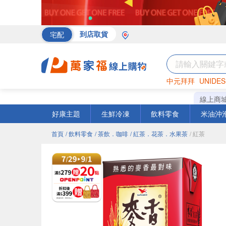
宅配
到店取貨
中元拜拜
UNIDES
海苔
巧克力
罐頭
線上商
好康主題
生鮮冷凍
飲料零食
米油沖
首頁
/ 飲料零食
/ 茶飲．咖啡
/ 紅茶．花茶．水果茶
/ 紅茶