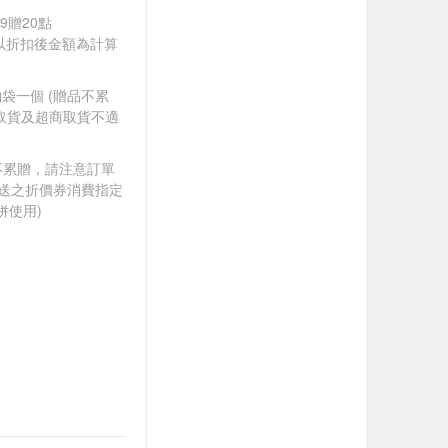
79贈20點
饋皆以折扣後金額為計算
物袋一個​ (贈品不累
取貨及超商取貨不適
筆不累贈，請注意訂單
贈送之折價券消費指定
併使用)