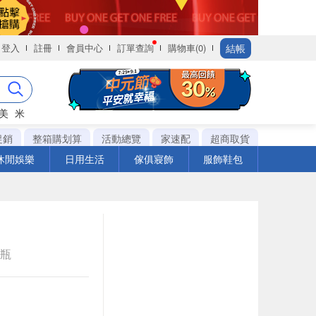
結帳
登入
註冊
會員中心
訂單查詢
購物車(0)
美
米
促銷
整箱購划算
活動總覽
家速配
超商取貨
休閒娛樂
日用生活
傢俱寢飾
服飾鞋包
e瓶