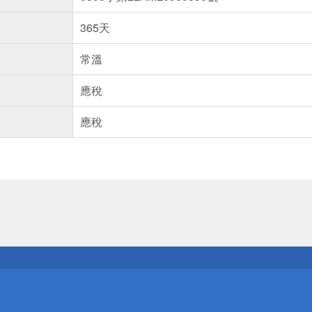
365天
常溫
應稅
應稅
送
請小心！