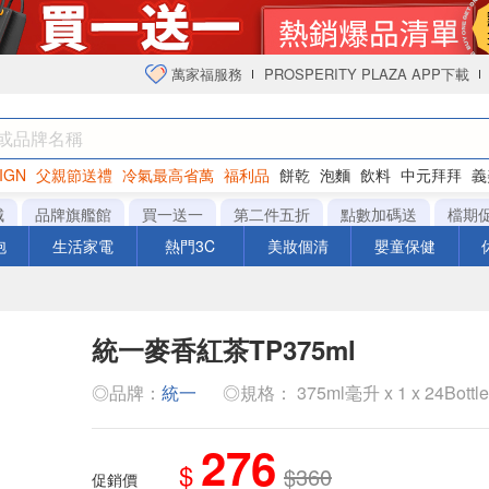
萬家福服務
PROSPERITY PLAZA APP下載
IGN
父親節送禮
冷氣最高省萬
福利品
餅乾
泡麵
飲料
中元拜拜
義
衛生紙
城
品牌旗艦館
買一送一
第二件五折
點數加碼送
檔期
泡
生活家電
熱門3C
美妝個清
嬰童保健
統一麥香紅茶TP375ml
◎品牌：
統一
◎規格： 375ml毫升 x 1 x 24Bottl
276
$
$360
促銷價