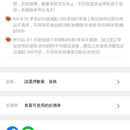
贈，花色隨機，數量有限送完為止；到店取貨及超商取貨不適
用；依購物車帶出為主)
8/8-8/10 單筆折扣後滿$2,000享9折(單筆上限折$500)(部分商
品不適用，不得與其他促銷活動/加價購/折價券/折扣碼併用)離
$2000
即日起-9/1 不限金額下單贈$200券(單筆不累贈，請注意訂單
如使用折價券/折扣碼則不符贈送資格，贈送之折價券消費指定
品滿$2,000可折，不得與其他優惠活動合併使用)
規格：
請選擇數量、規格
折價券
查看可使用的折價券