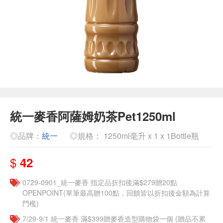
統一麥香阿薩姆奶茶Pet1250ml
◎品牌：
統一
◎規格： 1250ml毫升 x 1 x 1Bottle瓶
$
42
0729-0901_統一麥香​ 指定品折扣後滿$279贈20點
OPENPOINT(單筆最高贈100點，回饋皆以折扣後金額為計算
門檻)
7/29-9/1 統一麥香​ 滿$399贈麥香造型購物袋一個​ (贈品不累