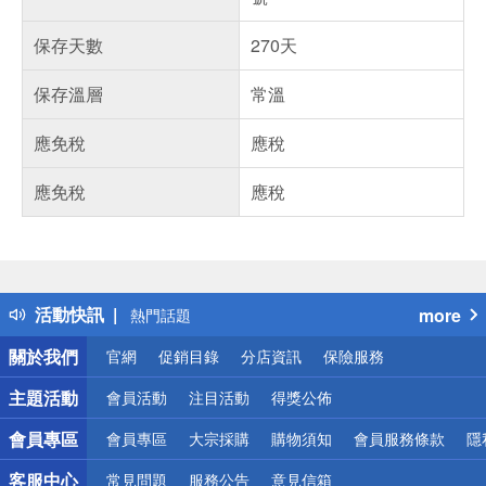
保存天數
270天
保存溫層
常溫
應免稅
應稅
應免稅
應稅
偏遠地區配送
詐騙網頁！請小心！
得獎公告
活動快訊
more
熱門話題
銀行優惠
關於我們
官網
促銷目錄
分店資訊
保險服務
偏遠地區配送
詐騙網頁！請小心！
主題活動
會員活動
注目活動
得獎公佈
會員專區
會員專區
大宗採購
購物須知
會員服務條款
隱
客服中心
常見問題
服務公告
意見信箱