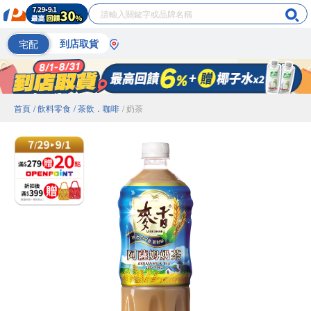
宅配
到店取貨
首頁
/ 飲料零食
/ 茶飲．咖啡
/ 奶茶