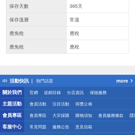
保存天數
365天
保存溫層
常溫
應免稅
應稅
應免稅
應稅
偏遠地區配送
詐騙網頁！請小心！
得獎公告
活動快訊
more
熱門話題
銀行優惠
關於我們
官網
促銷目錄
分店資訊
保險服務
偏遠地區配送
詐騙網頁！請小心！
主題活動
會員活動
注目活動
得獎公佈
會員專區
會員專區
大宗採購
購物須知
會員服務條款
隱
客服中心
常見問題
服務公告
意見信箱