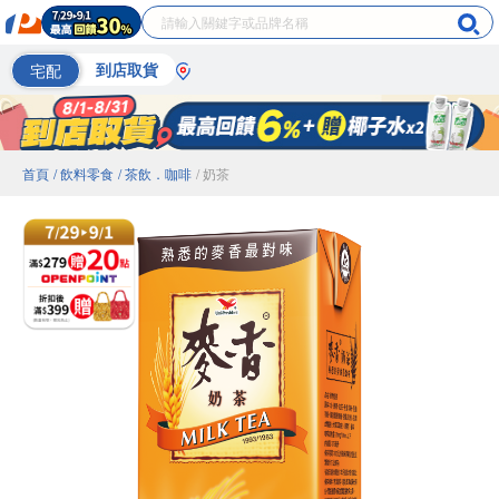
宅配
到店取貨
首頁
/ 飲料零食
/ 茶飲．咖啡
/ 奶茶