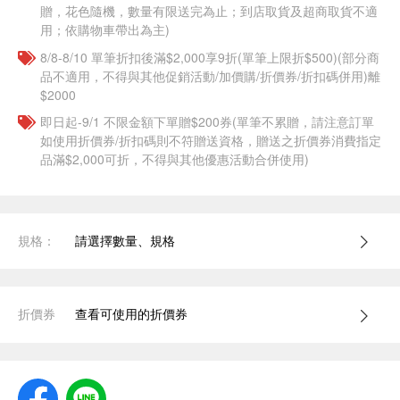
贈，花色隨機，數量有限送完為止；到店取貨及超商取貨不適
用；依購物車帶出為主)
8/8-8/10 單筆折扣後滿$2,000享9折(單筆上限折$500)(部分商
品不適用，不得與其他促銷活動/加價購/折價券/折扣碼併用)離
$2000
即日起-9/1 不限金額下單贈$200券(單筆不累贈，請注意訂單
如使用折價券/折扣碼則不符贈送資格，贈送之折價券消費指定
品滿$2,000可折，不得與其他優惠活動合併使用)
規格：
請選擇數量、規格
折價券
查看可使用的折價券