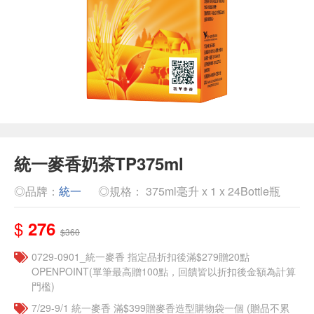
統一麥香奶茶TP375ml
◎品牌：
統一
◎規格： 375ml毫升 x 1 x 24Bottle瓶
$
276
$360
0729-0901_統一麥香​ 指定品折扣後滿$279贈20點
OPENPOINT(單筆最高贈100點，回饋皆以折扣後金額為計算
門檻)
7/29-9/1 統一麥香​ 滿$399贈麥香造型購物袋一個​ (贈品不累