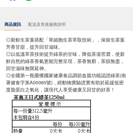
商品資訊
配送及售後服務說明
◎新鮮生茶葉搭配「單細胞生茶萃取技術」，保留生茶葉
芳香甘甜，提升回甘滋味。
◎以低溫萃茶技術提升綠茶的甘味，降低茶湯苦澀，使新
鮮自然的綠茶香氣更能完整呈現，茶香無窮，茶韻無盡，
回甘滋味無限延伸。
◎全國第一瓶榮獲國家健康食品調節血脂功能認證綠茶(衛
署健食字第A00060號)，經動物實驗證實有助於延緩低密
度脂蛋白之氧化，讓現代人享受健康又回甘的好茶！