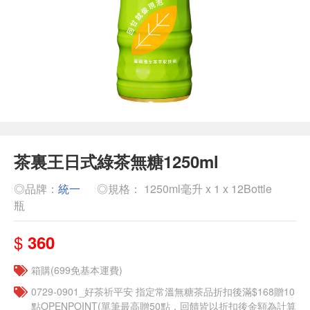
茶裏王日式綠茶無糖1250ml
◎品牌：
統一
◎規格： 1250ml毫升 x 1 x 12Bottle
瓶
$
360
箱購(699免基本運費)
​​0729-0901_好茶祈平安 指定常溫無糖茶品折扣後滿$168贈10
點OPENPOINT(單筆最高贈50點，回饋皆以折扣後金額為計算