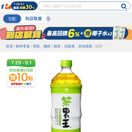
宅配
到店取貨
首頁
/ 飲料零食
/ 茶飲．咖啡
/ 綠茶．烏龍茶．其他茶飲
/ 綠茶