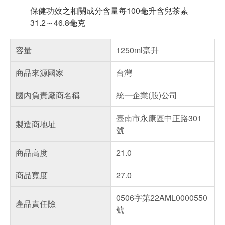
保健功效之相關成分含量每100毫升含兒茶素
31.2～46.8毫克
容量
1250ml毫升
商品來源國家
台灣
國內負責廠商名稱
統一企業(股)公司
臺南市永康區中正路301
製造商地址
號
商品高度
21.0
商品寬度
27.0
0506字第22AML0000550
產品責任險
號