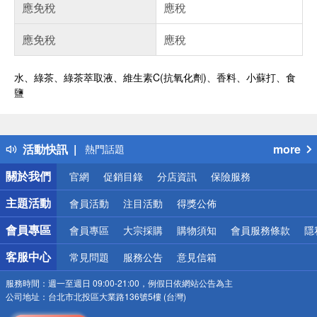
應免稅
應稅
應免稅
應稅
水、綠茶、綠茶萃取液、維生素C(抗氧化劑)、香料、小蘇打、食
鹽
偏遠地區配送
詐騙網頁！請小心！
得獎公告
活動快訊
more
熱門話題
銀行優惠
關於我們
官網
促銷目錄
分店資訊
保險服務
偏遠地區配送
詐騙網頁！請小心！
主題活動
會員活動
注目活動
得獎公佈
會員專區
會員專區
大宗採購
購物須知
會員服務條款
隱
客服中心
常見問題
服務公告
意見信箱
服務時間：
週一至週日 09:00-21:00，例假日依網站公告為主
公司地址：
台北市北投區大業路136號5樓 (台灣)