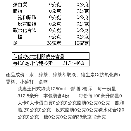
產品成份：水、綠茶、綠茶萃取液、維生素C(抗氧化劑)、
香料、小蘇打、食鹽
茶裏王日式綠茶1250ml 營 養 標 示 每一份量
312.5毫升 本包裝含4份 每份每100毫升熱量0
大卡0大卡蛋白質0公克0公克脂肪0公克0公克 飽和
脂肪0公克0公克 反式脂肪0公克0公克碳水化合物0
公克0公克 糖0公克0公克鈉38毫克12毫克