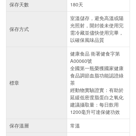
保存天數
180天
室溫儲存，避免高溫或陽
光照射，開封後未使用完
保存方式
需冷藏並儘快使用完畢，
以確保風味品質
健康食品 衛署健食字第
A00060號
全國第一瓶榮獲國家健康
食品調節血脂功能認證綠
標章
茶
經動物實驗證實：有助於
延緩低密度脂蛋白之氧化
建議攝取量：每日飲用
1200毫升可達保健功效
保存溫層
常溫