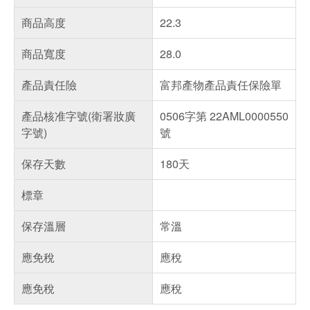
商品高度
22.3
商品寬度
28.0
產品責任險
富邦產物產品責任保險單
產品核准字號(衛署妝廣
0506字第 22AML0000550
字號)
號
保存天數
180天
標章
保存溫層
常溫
應免稅
應稅
應免稅
應稅