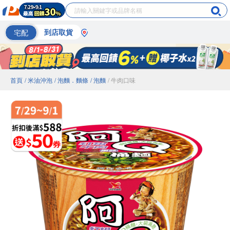
宅配
到店取貨
首頁
/ 米油沖泡
/ 泡麵．麵條
/ 泡麵
/ 牛肉口味