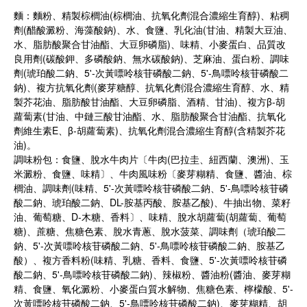
麵：麵粉、精製棕櫚油(棕櫚油、抗氧化劑混合濃縮生育醇)、粘稠
劑(醋酸澱粉、海藻酸鈉)、水、食鹽、乳化油(甘油、精製大豆油、
水、脂肪酸聚合甘油酯、大豆卵磷脂)、味精、小麥蛋白、品質改
良用劑(碳酸鉀、多磷酸鈉、無水碳酸鈉)、芝麻油、蛋白粉、調味
劑(琥珀酸二鈉、5'-次黃嘌呤核苷磷酸二鈉、5'-鳥嘌呤核苷磷酸二
鈉)、複方抗氧化劑(麥芽糖醇、抗氧化劑混合濃縮生育醇、水、精
製芥花油、脂肪酸甘油酯、大豆卵磷脂、酒精、甘油)、複方β-胡
蘿蔔素(甘油、中鏈三酸甘油酯、水、脂肪酸聚合甘油酯、抗氧化
劑維生素E、β-胡蘿蔔素)、抗氧化劑混合濃縮生育醇(含精製芥花
油)。
調味粉包：食鹽、脫水牛肉片〔牛肉(巴拉圭、紐西蘭、澳洲)、玉
米澱粉、食鹽、味精〕、牛肉風味粉〔麥芽糊精、食鹽、醬油、棕
櫚油、調味劑(味精、5'-次黃嘌呤核苷磷酸二鈉、5'-鳥嘌呤核苷磷
酸二鈉、琥珀酸二鈉、DL-胺基丙酸、胺基乙酸)、牛抽出物、菜籽
油、葡萄糖、D-木糖、香料〕、味精、脫水胡蘿蔔(胡蘿蔔、葡萄
糖)、蔗糖、焦糖色素、脫水青蔥、脫水菠菜、調味劑（琥珀酸二
鈉、5'-次黃嘌呤核苷磷酸二鈉、5'-鳥嘌呤核苷磷酸二鈉、胺基乙
酸）、複方香料粉(味精、乳糖、香料、食鹽、5'-次黃嘌呤核苷磷
酸二鈉、5'-鳥嘌呤核苷磷酸二鈉)、辣椒粉、醬油粉(醬油、麥芽糊
精、食鹽、氧化澱粉、小麥蛋白質水解物、焦糖色素、檸檬酸、5'-
次黃嘌呤核苷磷酸二鈉、5'-鳥嘌呤核苷磷酸二鈉)、麥芽糊精、胡