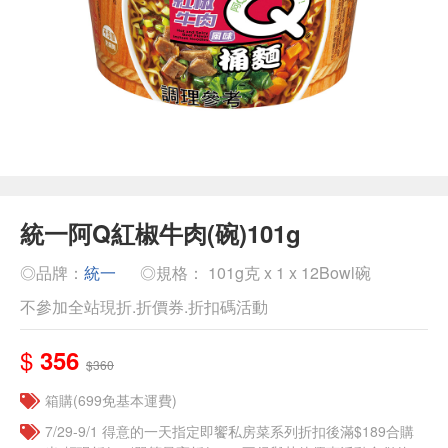
統一阿Q紅椒牛肉(碗)101g
◎品牌：
統一
◎規格： 101g克 x 1 x 12Bowl碗
不參加全站現折.折價券.折扣碼活動
$
356
$360
箱購(699免基本運費)
7/29-9/1 得意的一天指定即饗私房菜系列折扣後滿$189合購