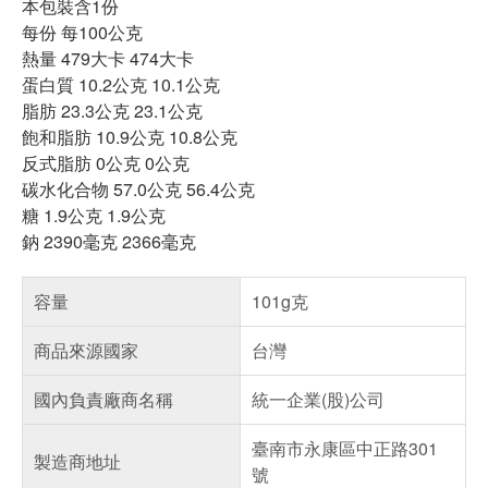
本包裝含1份
每份 每100公克
熱量 479大卡 474大卡
蛋白質 10.2公克 10.1公克
脂肪 23.3公克 23.1公克
飽和脂肪 10.9公克 10.8公克
反式脂肪 0公克 0公克
碳水化合物 57.0公克 56.4公克
糖 1.9公克 1.9公克
鈉 2390毫克 2366毫克
容量
101g克
商品來源國家
台灣
國內負責廠商名稱
統一企業(股)公司
臺南市永康區中正路301
製造商地址
號