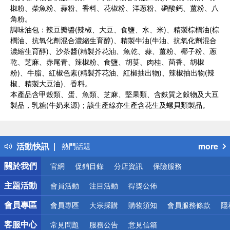
椒粉、柴魚粉、蒜粉、香料、花椒粉、洋蔥粉、磷酸鈣、薑粉、八
角粉。
調味油包：辣豆瓣醬(辣椒、大豆、食鹽、水、米)、精製棕櫚油(棕
櫚油、抗氧化劑混合濃縮生育醇)、精製牛油(牛油、抗氧化劑混合
濃縮生育醇)、沙茶醬(精製芥花油、魚乾、蒜、薑粉、椰子粉、蔥
乾、芝麻、赤尾青、辣椒粉、食鹽、胡荽、肉桂、茴香、胡椒
粉)、牛脂、紅椒色素(精製芥花油、紅椒抽出物)、辣椒抽出物(辣
椒、精製大豆油)、香料。
本產品含甲殼類、蛋、魚類、芝麻、堅果類、含麩質之穀物及大豆
製品，乳糖(牛奶來源)；該生產線亦生產含花生及螺貝類製品。
偏遠地區配送
詐騙網頁！請小心！
得獎公告
活動快訊
more
熱門話題
銀行優惠
關於我們
官網
促銷目錄
分店資訊
保險服務
偏遠地區配送
詐騙網頁！請小心！
主題活動
會員活動
注目活動
得獎公佈
會員專區
會員專區
大宗採購
購物須知
會員服務條款
隱
客服中心
常見問題
服務公告
意見信箱