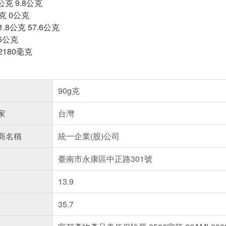
公克 9.8公克
克 0公克
.8公克 57.6公克
.6公克
2180毫克
90g克
家
台灣
商名稱
統一企業(股)公司
臺南市永康區中正路301號
13.9
35.7