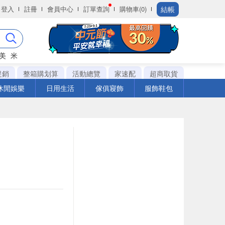
結帳
登入
註冊
會員中心
訂單查詢
購物車(0)
美
米
促銷
整箱購划算
活動總覽
家速配
超商取貨
休閒娛樂
日用生活
傢俱寢飾
服飾鞋包