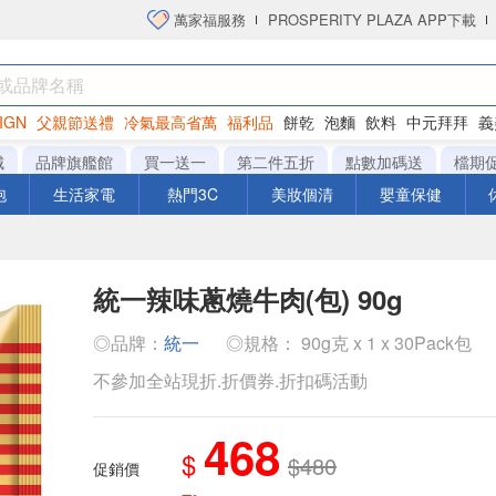
萬家福服務
PROSPERITY PLAZA APP下載
IGN
父親節送禮
冷氣最高省萬
福利品
餅乾
泡麵
飲料
中元拜拜
義
洋芋片
城
品牌旗艦館
買一送一
第二件五折
點數加碼送
檔期
泡
生活家電
熱門3C
美妝個清
嬰童保健
統一辣味蔥燒牛肉(包) 90g
◎品牌：
統一
◎規格： 90g克 x 1 x 30Pack包
不參加全站現折.折價券.折扣碼活動
468
$
$480
促銷價