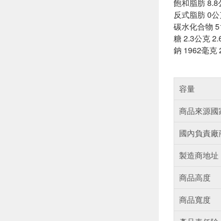
飽和脂肪 8.8
反式脂肪 0公
碳水化合物 51
糖 2.3公克 2
鈉 1962毫克 
容量
商品來源國
國內負責廠
製造商地址
商品高度
商品寬度