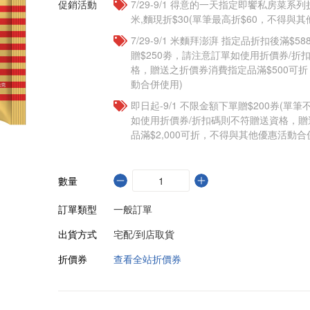
促銷活動
7/29-9/1 得意的一天指定即饗私房菜系列
米,麵現折$30(單筆最高折$60，不得與
7/29-9/1 米麵拜澎湃 指定品折扣後滿$5
贈$250劵，請注意訂單如使用折價券/折
格，贈送之折價券消費指定品滿$500可
動合併使用)
即日起-9/1 不限金額下單贈$200券(單
如使用折價券/折扣碼則不符贈送資格，
品滿$2,000可折，不得與其他優惠活動合
數量
訂單類型
一般訂單
出貨方式
宅配/到店取貨
折價券
查看全站折價券