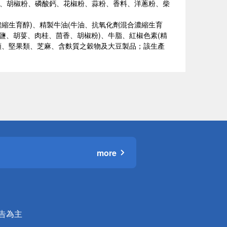
椒粉、胡椒粉、磷酸鈣、花椒粉、蒜粉、香料、洋蔥粉、柴
濃縮生育醇)、精製牛油(牛油、抗氧化劑混合濃縮生育
鹽、胡荽、肉桂、茴香、胡椒粉)、牛脂、紅椒色素(精
類、堅果類、芝麻、含麩質之穀物及大豆製品；該生產
more
公告為主