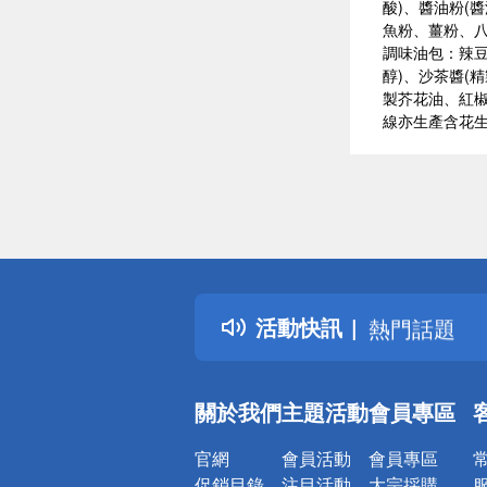
酸)、醬油粉(
魚粉、薑粉、
調味油包：辣豆
醇)、沙茶醬(
製芥花油、紅椒
線亦生產含花
偏遠地區配
詐騙網頁！
得獎公告
活動快訊
熱門話題
銀行優惠
偏遠地區配
關於我們
主題活動
會員專區
詐騙網頁！
官網
會員活動
會員專區
促銷目錄
注目活動
大宗採購