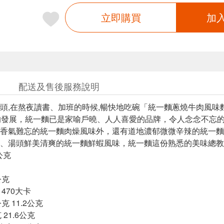
立即購買
加
配送及售後服務說明
頭,在熬夜讀書、加班的時候,暢快地吃碗「統一麵蔥燒牛肉風味麵
的發展，統一麵已是家喻戶曉、人人喜愛的品牌，令人念念不忘
香氣難忘的統一麵肉燥風味外，還有道地濃郁微微辛辣的統一麵
、湯頭鮮美清爽的統一麵鮮蝦風味，統一麵這份熟悉的美味總教
公克
公克
 470大卡
公克 11.2公克
 21.6公克