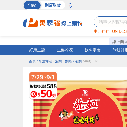
宅配
到店取貨
中元拜拜
UNIDES
巧克力
罐頭
海苔
線上商
好康主題
生鮮冷凍
飲料零食
米油沖
首頁
/ 米油沖泡
/ 泡麵．麵條
/ 泡麵
/ 牛肉口味