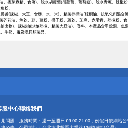
醬油、麥芽糊精、食鹽)、脫水胡蘿蔔(胡蘿蔔、葡萄糖)、脫水青蔥、辣
八角粉。
瓣醬(辣椒、大豆、食鹽、水、米)、精製棕櫚油(棕櫚油、抗氧化劑混合
精製芥花油、魚乾、蒜、薑粉、椰子粉、蔥乾、芝麻、赤尾青、辣椒粉、食
抽出物)、辣椒抽出物(辣椒、精製大豆油)、香料。本產品含甲殼類、魚
生、牛奶、蛋及螺貝類製品。
送
請小心！
送
客服中心
聯絡我們
請小心！
常見問題
服務時間：
週一至週日 09:00-21:00，例假日依網站
服務公告
公司地址：
台北市北投區大業路136號5樓 (台灣)