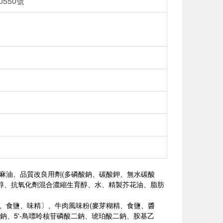
0550號
麻油、品質改良用劑(多磷酸鈉、碳酸鉀、無水碳酸
糖醇、抗氧化劑混合濃縮生育醇、水、精製芥花油、脂肪
、食鹽、味精〕、牛肉風味粉(麥芽糊精、食鹽、醬
鈉、5'-鳥嘌呤核苷磷酸二鈉、琥珀酸二鈉、胺基乙