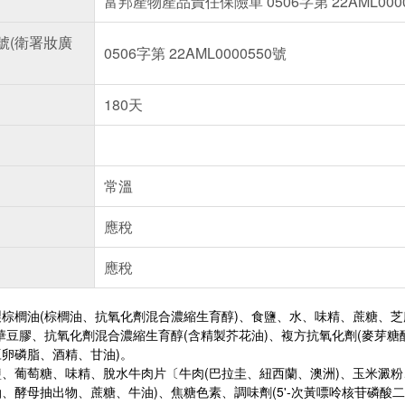
富邦產物產品責任保險單 0506字第 22AML000
號(衛署妝廣
0506字第 22AML0000550號
180天
常溫
應稅
應稅
棕櫚油(棕櫚油、抗氧化劑混合濃縮生育醇)、食鹽、水、味精、蔗糖、芝
華豆膠、抗氧化劑混合濃縮生育醇(含精製芥花油)、複方抗氧化劑(麥芽
豆卵磷脂、酒精、甘油)。
、葡萄糖、味精、脫水牛肉片〔牛肉(巴拉圭、紐西蘭、澳洲)、玉米澱粉
、酵母抽出物、蔗糖、牛油)、焦糖色素、調味劑(5'-次黃嘌呤核苷磷酸二