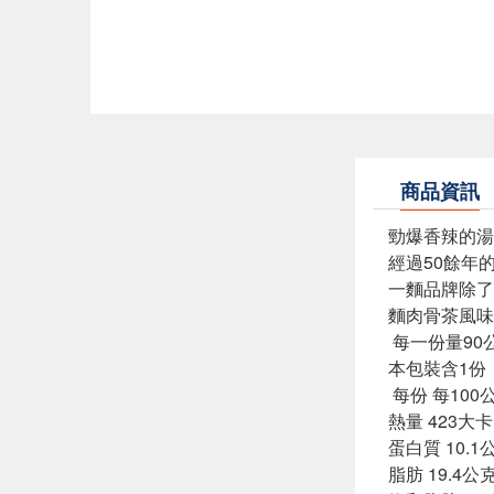
商品資訊
勁爆香辣的湯
經過50餘年
一麵品牌除了
麵肉骨茶風味
每一份量90
本包裝含1份
每份 每100
熱量 423大卡
蛋白質 10.1
脂肪 19.4公克