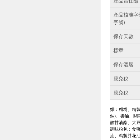
產品責任險
產品核准字
字號)
保存天數
標章
保存溫層
應免稅
應免稅
麵：麵粉、精製
鈉)、醬油、關
酸甘油酯、大
調味粉包：食鹽
油、精製芥花油