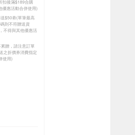
折扣後滿$189合購
其他優惠活動合併使用)
88送$50劵(單筆最高
扣碼則不符贈送資
折，不得與其他優惠活
筆不累贈，請注意訂單
贈送之折價券消費指定
併使用)