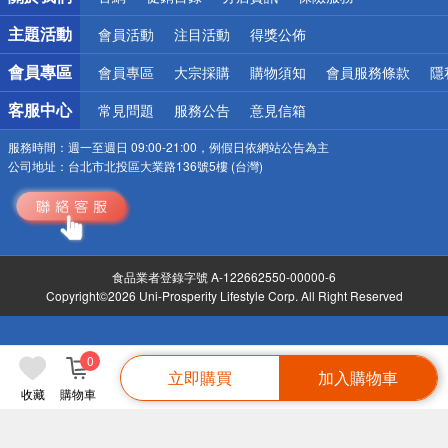
詐騙網頁！請小心！
主題活動
會員活動
注目活動
得獎公佈
會員專區
會員專區
大宗採購
購物須知
會員服務條款
隱
客服中心
常見問題
服務公告
意見信箱
服務時間：
週一至週日 09:00-21:00，例假日依網站公告為主
公司地址：
台北市北投區大業路136號5樓 (台灣)
食品業者登錄字號 A-122662550-00000-6
Copyright©2026 Uni-Prosperity Lifestyle Corp. All Right Reserved
0
立即購買
加入購物車
收藏
購物車