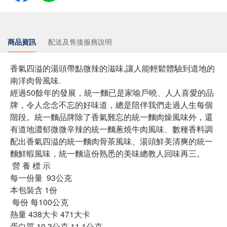
商品資訊
配送及售後服務說明
香氣四溢的湯頭帶點微辣的滋味,讓人能輕鬆體驗到道地的
南洋肉骨風味.
經過50餘年的發展，統一麵已是家喻戶曉、人人喜愛的品
牌，令人念念不忘的好味道，總是陪伴我們走過人生每個
階段。統一麵品牌除了香氣難忘的統一麵肉燥風味外，還
有道地濃郁微微辛辣的統一麵蔥燒牛肉風味、數種香料調
配出香氣四溢的統一麵肉骨茶風味、湯頭鮮美清爽的統一
麵鮮蝦風味，統一麵這份熟悉的美味總教人回味再三。
營 養 標 示
每一份量 93公克
本包裝含 1份
每份 每100公克
熱量 438大卡 471大卡
蛋白質 10.3公克 11.1公克