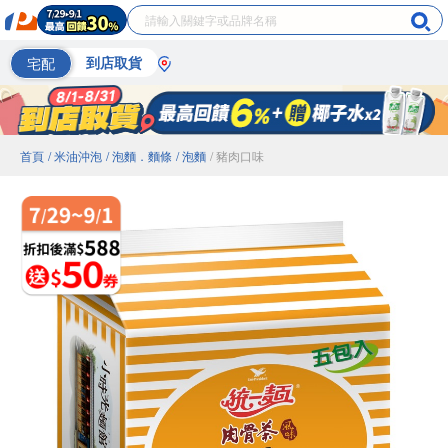
宅配
到店取貨
首頁
/ 米油沖泡
/ 泡麵．麵條
/ 泡麵
/ 豬肉口味