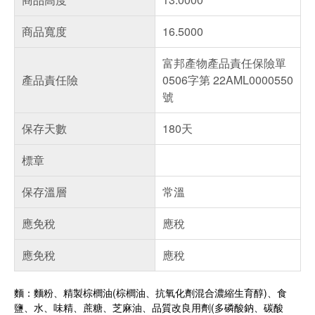
商品寬度
16.5000
富邦產物產品責任保險單
產品責任險
0506字第 22AML0000550
號
保存天數
180天
標章
保存溫層
常溫
應免稅
應稅
應免稅
應稅
麵：麵粉、精製棕櫚油(棕櫚油、抗氧化劑混合濃縮生育醇)、食
鹽、水、味精、蔗糖、芝麻油、品質改良用劑(多磷酸鈉、碳酸