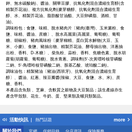
鉀、無水碳酸鈉)、醬油、關華豆膠、抗氧化劑混合濃縮生育醇(含
精製芥花油)、複方抗氧化劑(麥芽糖醇、抗氧化劑混合濃縮生育
醇、水、精製芥花油、脂肪酸甘油酯、大豆卵磷脂、酒精、甘
油)。
調味粉包：食鹽、味精、脫水豬肉片〔豬肉(臺灣)、玉米澱粉、食
鹽、味精、醬油、蔗糖〕、脫水高麗菜(高麗菜、葡萄糖)、葡萄
糖、胡椒粉、豬肉風味粉〔麥芽糊精、蛋白質水解物(大豆、玉
米、小麥)、食鹽、豬抽出物、精製芥花油、酵母抽出物、洋蔥抽
出粉、香料、D-木糖〕、柴魚粉、蒜粉、香料、焦糖色素、脫水胡
蘿蔔(胡蘿蔔、葡萄糖)、脫水青蔥、調味劑(5'-次黃嘌呤核苷磷酸
二鈉、5'-鳥嘌呤核苷磷酸二鈉、胺基乙酸、琥珀酸二鈉)。
調味油包：精製豬油〔豬油(西班牙)、抗氧化劑混合濃縮生育
醇〕、醬油、紅蔥、辣豆瓣醬(辣椒、大豆、食鹽、水、米)、蔗
糖、香料。
本產品含魚類 、芝麻、含麩質之穀物及大豆製品；該生產線亦生
產含甲殼類、花生、牛奶、蛋、堅果類及螺貝類製品。
偏遠地區配送
詐騙網頁！請小心！
得獎公告
活動快訊
more
熱門話題
銀行優惠
關於我們
官網
促銷目錄
分店資訊
保險服務
偏遠地區配送