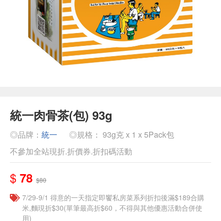
統一肉骨茶(包) 93g
◎品牌：
統一
◎規格： 93g克 x 1 x 5Pack包
不參加全站現折.折價券.折扣碼活動
$
78
$80
7/29-9/1 得意的一天指定即饗私房菜系列折扣後滿$189合購
米,麵現折$30(單筆最高折$60，不得與其他優惠活動合併使
用)