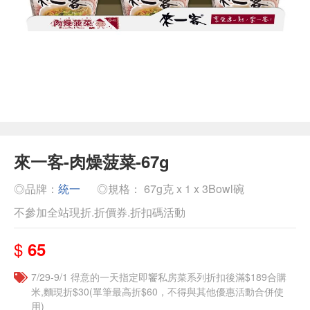
來一客-肉燥菠菜-67g
◎品牌：
統一
◎規格： 67g克 x 1 x 3Bowl碗
不參加全站現折.折價券.折扣碼活動
$
65
7/29-9/1 得意的一天指定即饗私房菜系列折扣後滿$189合購
米,麵現折$30(單筆最高折$60，不得與其他優惠活動合併使
用)