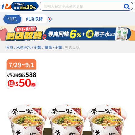
宅配
到店取貨
首頁
/ 米油沖泡
/ 泡麵．麵條
/ 泡麵
/ 豬肉口味