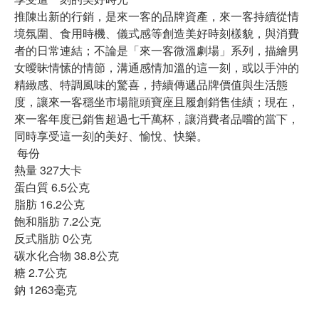
推陳出新的行銷，是來一客的品牌資產，來一客持續從情
境氛圍、食用時機、儀式感等創造美好時刻樣貌，與消費
者的日常連結；不論是「來一客微溫劇場」系列，描繪男
女曖昧情愫的情節，溝通感情加溫的這一刻，或以手沖的
精緻感、特調風味的驚喜，持續傳遞品牌價值與生活態
度，讓來一客穩坐市場龍頭寶座且履創銷售佳績；現在，
來一客年度已銷售超過七千萬杯，讓消費者品嚐的當下，
同時享受這一刻的美好、愉悅、快樂。
每份
熱量 327大卡
蛋白質 6.5公克
脂肪 16.2公克
飽和脂肪 7.2公克
反式脂肪 0公克
碳水化合物 38.8公克
糖 2.7公克
鈉 1263毫克