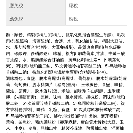
應免稅
應稅
應免稅
應稅
麵：麵粉、精製棕櫚油(棕櫚油、抗氧化劑混合濃縮生育醇)、粘稠
劑(醋酸澱粉、海藻酸鈉)、食鹽、水、乳化油(甘油、精製大豆油、
水、脂肪酸聚合甘油酯、大豆卵磷脂)、品質改良用劑(無水碳酸
鈉、碳酸鉀、多磷酸鈉)、味精、複方β-胡蘿蔔素(甘油、中鏈三酸
甘油酯、水、脂肪酸聚合甘油酯、抗氧化劑維生素E、β-胡蘿蔔
素)、調味劑(琥珀酸二鈉、5'-次黃嘌呤核苷磷酸二鈉、5'-鳥嘌呤核
苷磷酸二鈉)、抗氧化劑混合濃縮生育醇(含精製芥花油)。
調味粉包：食鹽、脫水高麗菜(高麗菜、葡萄糖)、脫水胡蘿蔔(胡蘿
蔔、葡萄糖)、脫水豬肉片〔豬肉(臺灣)、玉米澱粉、食鹽、味精、
醬油、蔗糖〕、脫水蛋片(蛋、米油、甜味劑D-山梨醇、玉米糖
膠、β-胡蘿蔔素)、蔗糖、味精、脫水菠菜、胡椒粉、調味劑(琥珀
酸二鈉、5'-次黃嘌呤核苷磷酸二鈉、5'-鳥嘌呤核苷磷酸二鈉)、複
方香料粉(香料、味精、乳糖、食鹽、5'-次黃嘌呤核苷磷酸二鈉、
5'-鳥嘌呤核苷磷酸二鈉)、酵母抽出粉(酵母抽出物、麥芽糊精)、
蒜粉、柴魚粉、豬肉風味粉〔麥芽糊精、蛋白質水解物(大豆、玉
米、小麥)、食鹽、豬抽出物、精製芥花油、酵母抽出物、洋蔥抽