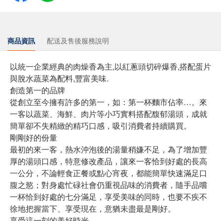
商品資訊
配送及售後服務說明
以統一企業經典的肉燥香為主,以紅蔥頭切碎爆香,搭配蛋片
與脫水蔬菜為配料,豐富美味.
創造第一的品牌
從創立至今擁有許多的第一，如：第一杯麵市佔率…。來
一客以蔬菜、海鮮、肉片等小巧實料搭配馥郁湯頭，成就
簡單卻不失精緻的精巧口感，吸引消費者持續購買。
剛剛好的份量
最初的來一客，熱水沖泡後的湯量稍嫌不足，為了增加豐
厚的湯頭口感，特意修改產品，讓來一客恰到好處的長高
一公分，不論輕食正餐或點心宵夜，都能簡單快速滿足口
腹之慾；對身處忙碌社會仍重視品味的消費者，隨手品嚐
一杯恰到好處的七分滿足，享受美味的同時，也要不疾不
徐地把握當下、享受現在，意猶未盡最是剛好。
享受這一刻的美好時光