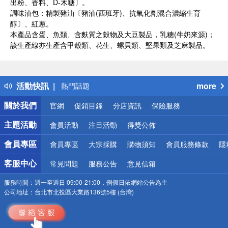
出粉、香料、D-木糖〕。
調味油包：精製豬油〔豬油(西班牙)、抗氧化劑混合濃縮生育
醇〕、紅蔥。
本產品含蛋、魚類、含麩質之穀物及大豆製品，乳糖(牛奶來源)；
該生產線亦生產含甲殼類、花生、螺貝類、堅果類及芝麻製品。
偏遠地區配送
詐騙網頁！請小心！
得獎公告
活動快訊
more
熱門話題
銀行優惠
關於我們
官網
促銷目錄
分店資訊
保險服務
偏遠地區配送
詐騙網頁！請小心！
主題活動
會員活動
注目活動
得獎公佈
會員專區
會員專區
大宗採購
購物須知
會員服務條款
隱
客服中心
常見問題
服務公告
意見信箱
服務時間：
週一至週日 09:00-21:00，例假日依網站公告為主
公司地址：
台北市北投區大業路136號5樓 (台灣)