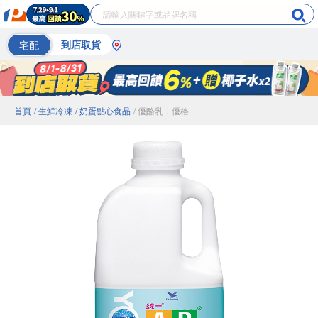
宅配
到店取貨
首頁
/ 生鮮冷凍
/ 奶蛋點心食品
/ 優酪乳．優格