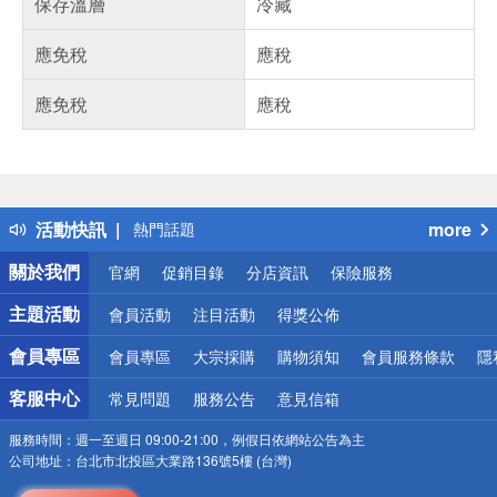
保存溫層
冷藏
應免稅
應稅
應免稅
應稅
偏遠地區配送
詐騙網頁！請小心！
得獎公告
活動快訊
more
熱門話題
銀行優惠
關於我們
官網
促銷目錄
分店資訊
保險服務
偏遠地區配送
詐騙網頁！請小心！
主題活動
會員活動
注目活動
得獎公佈
會員專區
會員專區
大宗採購
購物須知
會員服務條款
隱
客服中心
常見問題
服務公告
意見信箱
服務時間：
週一至週日 09:00-21:00，例假日依網站公告為主
公司地址：
台北市北投區大業路136號5樓 (台灣)