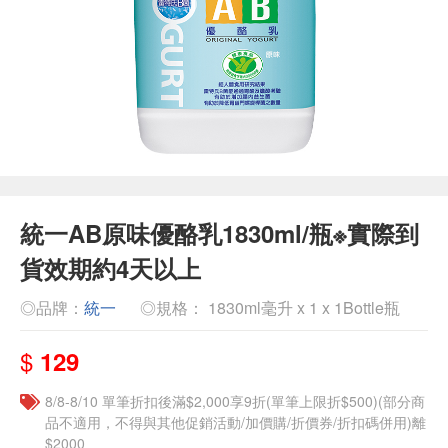
統一AB原味優酪乳1830ml/瓶※實際到
貨效期約4天以上
◎品牌：
統一
◎規格： 1830ml毫升 x 1 x 1Bottle瓶
$
129
8/8-8/10 單筆折扣後滿$2,000享9折(單筆上限折$500)(部分商
品不適用，不得與其他促銷活動/加價購/折價券/折扣碼併用)離
$2000