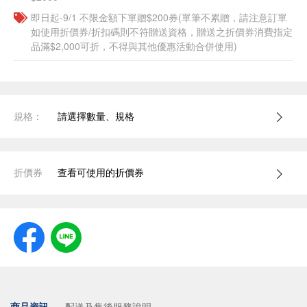
即日起-9/1 不限金額下單贈$200券(單筆不累贈，請注意訂單
如使用折價券/折扣碼則不符贈送資格，贈送之折價券消費指定
品滿$2,000可折，不得與其他優惠活動合併使用)
規格：
請選擇數量、規格
折價券
查看可使用的折價券
商品資訊
配送及售後服務說明