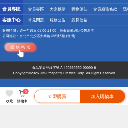
會員專區
會員專區
大宗採購
購物須知
會員服務條款
隱
客服中心
常見問題
服務公告
意見信箱
服務時間：
週一至週日 09:00-21:00，例假日依網站公告為主
公司地址：
台北市北投區大業路136號5樓 (台灣)
食品業者登錄字號 A-122662550-00000-6
Copyright©2026 Uni-Prosperity Lifestyle Corp. All Right Reserved
0
立即購買
加入購物車
收藏
購物車