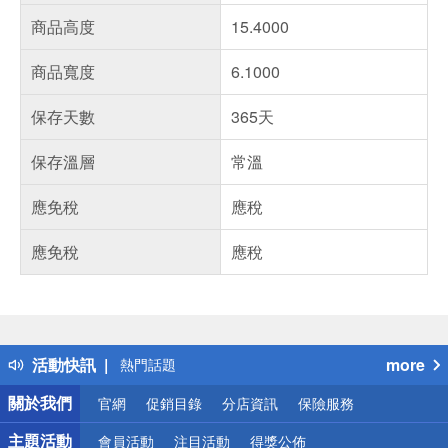
商品高度
15.4000
商品寬度
6.1000
保存天數
365天
保存溫層
常溫
應免稅
應稅
應免稅
應稅
偏遠地區配送
詐騙網頁！請小心！
得獎公告
活動快訊
more
熱門話題
銀行優惠
關於我們
官網
促銷目錄
分店資訊
保險服務
偏遠地區配送
詐騙網頁！請小心！
主題活動
會員活動
注目活動
得獎公佈