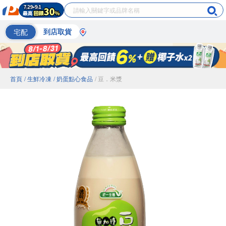
宅配
到店取貨
首頁
/ 生鮮冷凍
/ 奶蛋點心食品
/ 豆．米漿