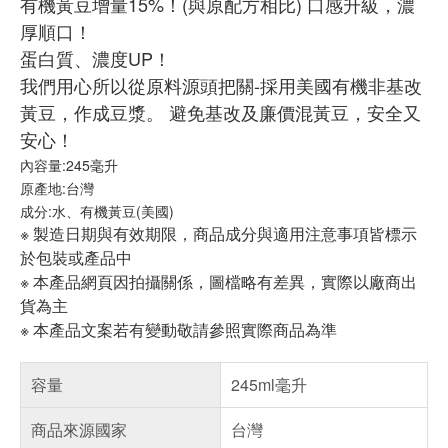
有機黃豆增量15%！(與原配方相比) 口感升級，濃
厚順口！
蛋白質、濃度UP！
我們用心所以從原料源頭把關-採用美國有機非基改
黃豆，作成豆漿。 避免基改及廉價混黃豆，安全又
安心！
內容量:245毫升
原產地:台灣
成分:水、有機黃豆(美國)
※ 製造日期與有效期限，商品成分與適用注意事項皆標示
於包裝或產品中
※ 本產品網頁因拍攝關係，圖檔略有差異，實際以廠商出
貨為主
※ 本產品文案若有變動敬請參照實際商品為準
容量
245ml毫升
商品來源國家
台灣