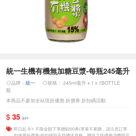
統一生機有機無加糖豆漿-每瓶245毫升
◎品牌：
統一
◎規格： 245ml毫升 x 1 x 1BOTTLE
瓶
本商品不參加全站現折優惠.折價券.折扣碼活動
$
35
$37
即日起-9/1 不限金額下單贈$200券(單筆不累贈，請注意訂單
如使用折價券/折扣碼則不符贈送資格，贈送之折價券消費指定