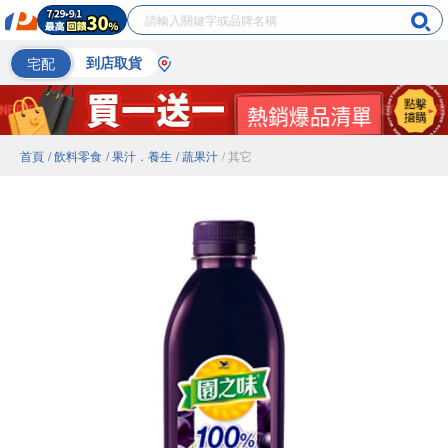
宅配
到店取貨
首頁
/ 飲料零食
/ 果汁．養生
/ 蔬果汁
/ 其它