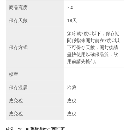
商品寬度
7.0
保存天數
18天
須冷藏7度C以下，保存期
間係指未開封前在7度C以
保存方式
下可保存天數，開封後請
盡快使用以確保品質，飲
用前請先搖勻。
標章
保存溫層
冷藏
應免稅
應稅
應免稅
應稅
成分：水、紅葡萄濃縮汁(西班牙)