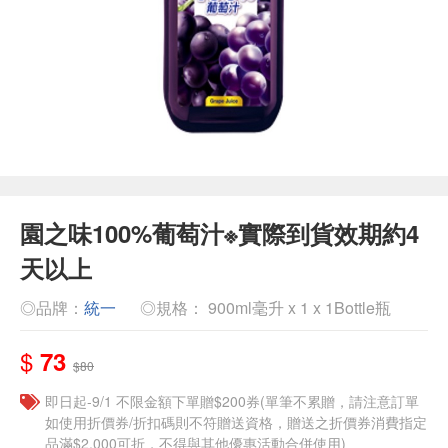
園之味100%葡萄汁※實際到貨效期約4
天以上
◎品牌：
統一
◎規格： 900ml毫升 x 1 x 1Bottle瓶
$
73
$80
即日起-9/1 不限金額下單贈$200券(單筆不累贈，請注意訂單
如使用折價券/折扣碼則不符贈送資格，贈送之折價券消費指定
品滿$2,000可折，不得與其他優惠活動合併使用)