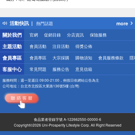
偏遠地區配送
詐騙網頁！請小心！
得獎公告
活動快訊
more
熱門話題
銀行優惠
關於我們
官網
促銷目錄
分店資訊
保險服務
偏遠地區配送
詐騙網頁！請小心！
主題活動
會員活動
注目活動
得獎公佈
會員專區
會員專區
大宗採購
購物須知
會員服務條款
隱
客服中心
常見問題
服務公告
意見信箱
服務時間：
週一至週日 09:00-21:00，例假日依網站公告為主
公司地址：
台北市北投區大業路136號5樓 (台灣)
食品業者登錄字號 A-122662550-00000-6
Copyright©2026 Uni-Prosperity Lifestyle Corp. All Right Reserved