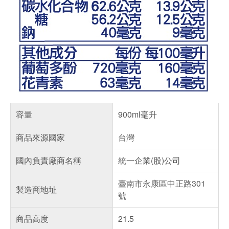
容量
900ml毫升
商品來源國家
台灣
國內負責廠商名稱
統一企業(股)公司
臺南市永康區中正路301
製造商地址
號
商品高度
21.5