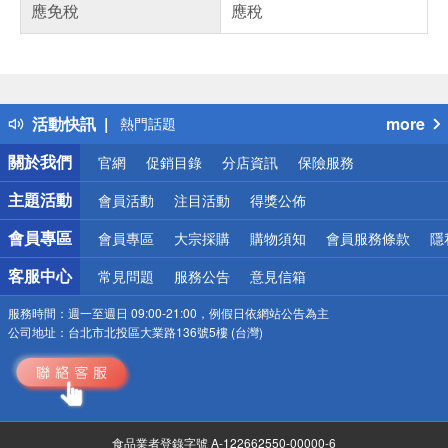
應免稅
應稅
偏遠地區配送
詐騙網頁！請小心！
得獎公告
活動快訊
more
熱門話題
銀行優惠
關於我們
官網
促銷目錄
分店資訊
保險服務
偏遠地區配送
詐騙網頁！請小心！
主題活動
會員活動
注目活動
得獎公佈
會員專區
會員專區
大宗採購
購物須知
會員服務條款
隱
客服中心
常見問題
服務公告
意見信箱
服務時間：
週一至週日 09:00-21:00，例假日依網站公告為主
公司地址：
台北市北投區大業路136號5樓 (台灣)
食品業者登錄字號 A-122662550-00000-6