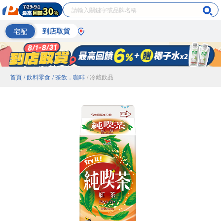
宅配
到店取貨
首頁
/ 飲料零食
/ 茶飲．咖啡
/ 冷藏飲品