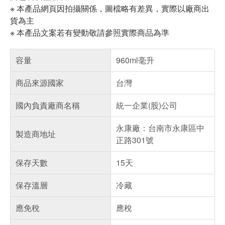
※ 本產品網頁因拍攝關係，圖檔略有差異，實際以廠商出
貨為主
※ 本產品文案若有變動敬請參照實際商品為準
容量
960ml毫升
商品來源國家
台灣
國內負責廠商名稱
統一企業(股)公司
永康廠：台南市永康區中
製造商地址
正路301號
保存天數
15天
保存溫層
冷藏
應免稅
應稅