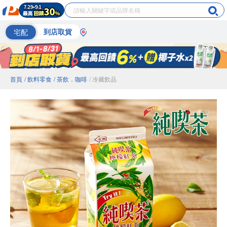
宅配
到店取貨
首頁
/ 飲料零食
/ 茶飲．咖啡
/ 冷藏飲品