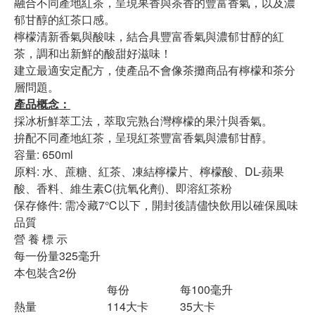
融合不同產地紅茶，呈現果香與茶香的豐富香氣，以及濃
郁甘醇的紅茶口感。
檸檬清新香氣與酸味，結合具豐富香氣與濃郁甘醇的紅
茶，調和出新鮮的酸甜好滋味！
建立最適安定配方，使產品不會像茶攤商品有檸檬和茶分
層問題。
產品概念：
採冰析鮮萃工法，萃取完熟台灣檸檬的果汁與香氣。
拚配不同產地紅茶，呈現紅茶豐富香氣與濃郁甘醇。
容量: 650ml
原料: 水、蔗糖、紅茶、凍結檸檬片、檸檬酸、DL-蘋果
酸、香料、維生素C(抗氧化劑)、即溶紅茶粉
保存條件: 需冷藏7℃以下，開封後請儘快飲用以確保風味
品質
營 養 標 示
每一份量325毫升
本包裝含2份
每份
每100毫升
熱量
114大卡
35大卡