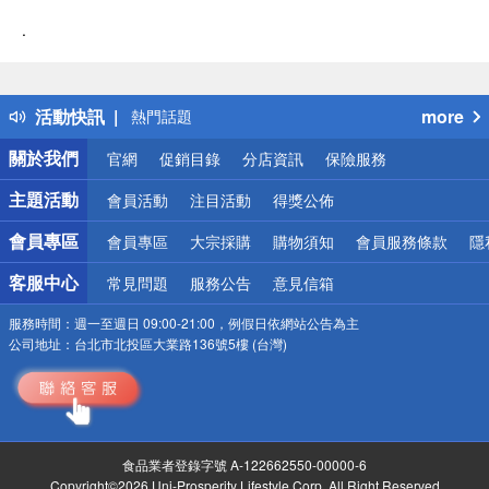
.
偏遠地區配送
詐騙網頁！請小心！
得獎公告
活動快訊
more
熱門話題
銀行優惠
關於我們
官網
促銷目錄
分店資訊
保險服務
偏遠地區配送
詐騙網頁！請小心！
主題活動
會員活動
注目活動
得獎公佈
會員專區
會員專區
大宗採購
購物須知
會員服務條款
隱
客服中心
常見問題
服務公告
意見信箱
服務時間：
週一至週日 09:00-21:00，例假日依網站公告為主
公司地址：
台北市北投區大業路136號5樓 (台灣)
食品業者登錄字號 A-122662550-00000-6
Copyright©2026 Uni-Prosperity Lifestyle Corp. All Right Reserved