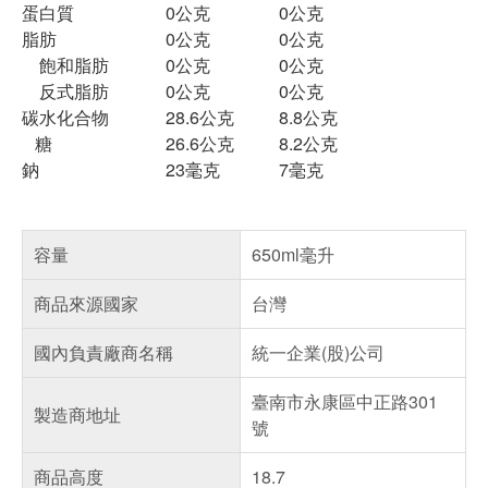
蛋白質
0公克
0公克
脂肪
0公克
0公克
飽和脂肪
0公克
0公克
反式脂肪
0公克
0公克
碳水化合物
28.6公克
8.8公克
糖
26.6公克
8.2公克
鈉
23毫克
7毫克
容量
650ml毫升
商品來源國家
台灣
國內負責廠商名稱
統一企業(股)公司
臺南市永康區中正路301
製造商地址
號
商品高度
18.7