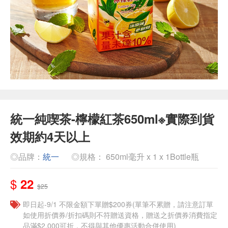
統一純喫茶-檸檬紅茶650ml※實際到貨
效期約4天以上
◎品牌：
統一
◎規格： 650ml毫升 x 1 x 1Bottle瓶
$
22
$25
即日起-9/1 不限金額下單贈$200券(單筆不累贈，請注意訂單
如使用折價券/折扣碼則不符贈送資格，贈送之折價券消費指定
品滿$2,000可折，不得與其他優惠活動合併使用)