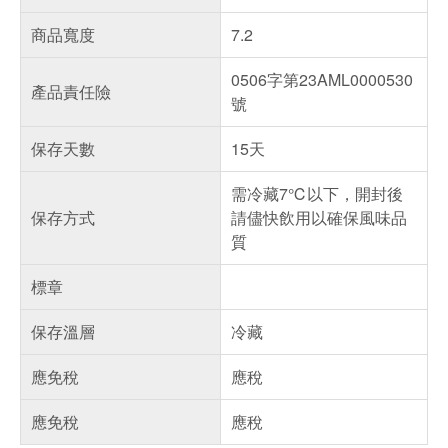
商品寬度
7.2
0506字第23AML0000530
產品責任險
號
保存天數
15天
需冷藏7℃以下，開封後
保存方式
請儘快飲用以確保風味品
質
標章
保存溫層
冷藏
應免稅
應稅
應免稅
應稅