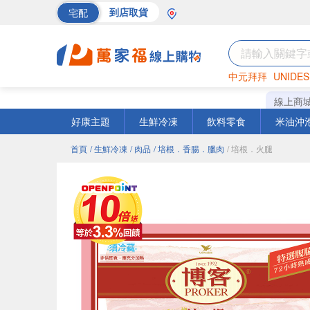
宅配
到店取貨
中元拜拜
UNIDES
巧克力
罐頭
海苔
線上商
好康主題
生鮮冷凍
飲料零食
米油沖
首頁
/ 生鮮冷凍
/ 肉品
/ 培根．香腸．臘肉
/ 培根．火腿