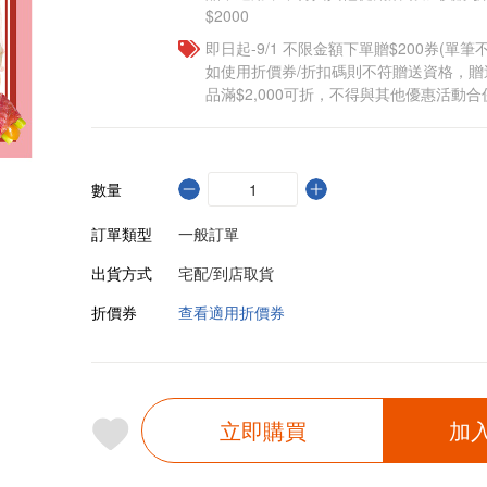
$2000
即日起-9/1 不限金額下單贈$200券(單
如使用折價券/折扣碼則不符贈送資格，
品滿$2,000可折，不得與其他優惠活動合
數量
訂單類型
一般訂單
出貨方式
宅配/到店取貨
折價券
查看適用折價券
立即購買
加