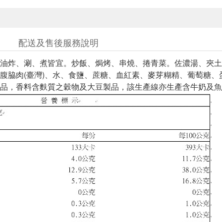
配送及售後服務說明
油炸、涮、煮皆宜。炒飯、焗烤、串燒、捲青菜。佐濃湯、夾土
腹脇肉(臺灣)、水、食鹽、蔗糖、血紅素、麥芽糊精、葡萄糖、
品，香料含麩質之穀物及大豆製品，該生產線亦生產含牛奶及魚