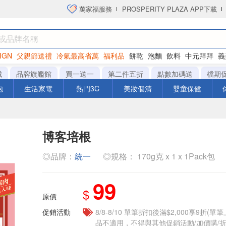
萬家福服務
PROSPERITY PLAZA APP下載
IGN
父親節送禮
冷氣最高省萬
福利品
餅乾
泡麵
飲料
中元拜拜
義
洋芋片
城
品牌旗艦館
買一送一
第二件五折
點數加碼送
檔期
泡
生活家電
熱門3C
美妝個清
嬰童保健
博客培根
◎品牌：
統一
◎規格： 170g克 x 1 x 1Pack包
99
$
原價
促銷活動
8/8-8/10 單筆折扣後滿$2,000享9折(單
品不適用，不得與其他促銷活動/加價購/折