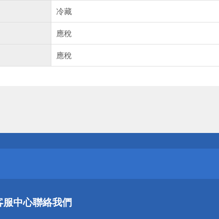
冷藏
應稅
應稅
送
請小心！
送
客服中心
聯絡我們
請小心！