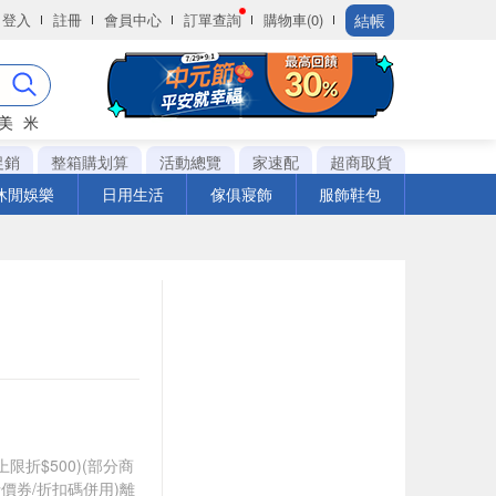
結帳
登入
註冊
會員中心
訂單查詢
購物車(0)
美
米
促銷
整箱購划算
活動總覽
家速配
超商取貨
休閒娛樂
日用生活
傢俱寢飾
服飾鞋包
筆上限折$500)(部分商
價券/折扣碼併用)離