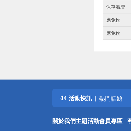
保存溫層
應免稅
應免稅
偏遠地區配
詐騙網頁！
得獎公告
活動快訊
熱門話題
銀行優惠
偏遠地區配
關於我們
主題活動
會員專區
詐騙網頁！