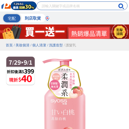
宅配
到店取貨
首頁
/ 美妝個清
/ 個人清潔
/ 洗護造型
/ 護髮乳