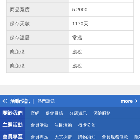
商品寬度
5.2000
保存天數
1170天
保存溫層
常溫
應免稅
應稅
應免稅
應稅
偏遠地區配送
詐騙網頁！請小心！
得獎公告
活動快訊
more
熱門話題
銀行優惠
關於我們
官網
促銷目錄
分店資訊
保險服務
偏遠地區配送
詐騙網頁！請小心！
主題活動
會員活動
注目活動
得獎公佈
會員專區
會員專區
大宗採購
購物須知
會員服務條款
隱