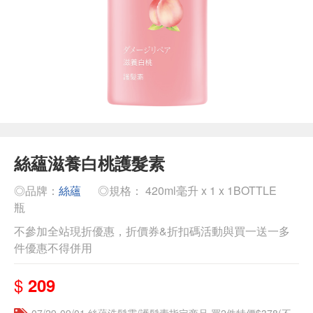
絲蘊滋養白桃護髮素
◎品牌：
絲蘊
◎規格： 420ml毫升 x 1 x 1BOTTLE
瓶
不參加全站現折優惠，折價券&折扣碼活動與買一送一多
件優惠不得併用
$
209