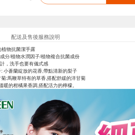
配送及售後服務說明
綠的植物抗菌潔手露
成分/植物水潤因子/植物複合抗菌成份
計，洗手也要有儀式感
子: 小蒼蘭綻放的花香,帶點清新的梨子
甘菊:馬鞭草特有的草香,搭配舒緩的洋甘菊
: 溫暖的柑橘果香調,搭配活力的檸檬。