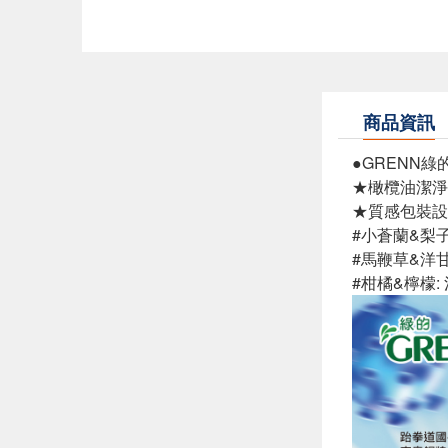
商品資訊
●GRENN
★橄欖油潔淨
★質感包裝設
#小蒼蘭&梨
#馬鞭草&洋
#柑橘&檸檬