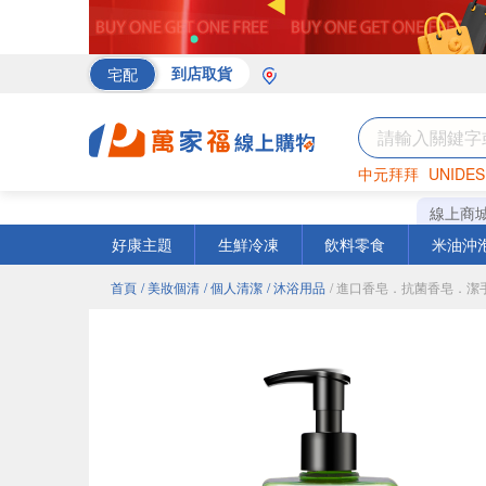
宅配
到店取貨
中元拜拜
UNIDES
海苔
巧克力
罐頭
線上商
好康主題
生鮮冷凍
飲料零食
米油沖
首頁
/ 美妝個清
/ 個人清潔
/ 沐浴用品
/ 進口香皂．抗菌香皂．潔