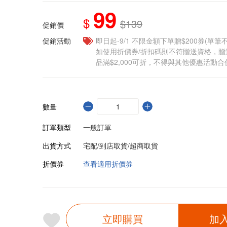
99
$
$139
促銷價
促銷活動
即日起-9/1 不限金額下單贈$200券(單
如使用折價券/折扣碼則不符贈送資格，
品滿$2,000可折，不得與其他優惠活動合
數量
訂單類型
一般訂單
出貨方式
宅配/到店取貨/超商取貨
折價券
查看適用折價券
立即購買
加