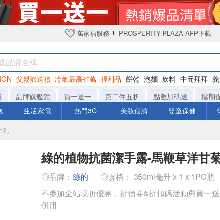
萬家福服務
PROSPERITY PLAZA APP下載
IGN
父親節送禮
冷氣最高省萬
福利品
餅乾
泡麵
飲料
中元拜拜
義
衛生紙
城
品牌旗艦館
買一送一
第二件五折
點數加碼送
檔期
泡
生活家電
熱門3C
美妝個清
嬰童保健
手乳
綠的植物抗菌潔手露-馬鞭草洋甘
◎品牌：
綠的
◎規格： 350ml毫升 x 1 x 1PC瓶
不參加全站現折優惠，折價券&折扣碼活動與買一
併用