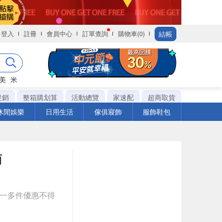
結帳
登入
註冊
會員中心
訂單查詢
購物車(0)
美
米
促銷
整箱購划算
活動總覽
家速配
超商取貨
休閒娛樂
日用生活
傢俱寢飾
服飾鞋包
菊
送一多件優惠不得