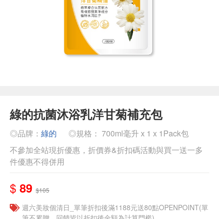
綠的抗菌沐浴乳洋甘菊補充包
◎品牌：
綠的
◎規格： 700ml毫升 x 1 x 1Pack包
不參加全站現折優惠，折價券&折扣碼活動與買一送一多
件優惠不得併用
$
89
$105
週六美妝個清日_單筆折扣後滿1188元送80點OPENPOINT(單
筆不累贈，回饋皆以折扣後金額為計算門檻)