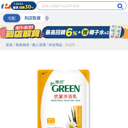
宅配
到店取貨
首頁
/ 美妝個清
/ 個人清潔
/ 沐浴用品
/ 沐浴乳