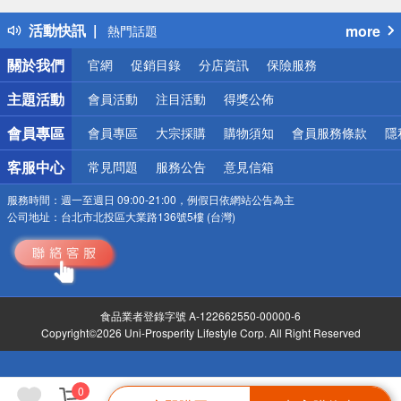
得獎公告
活動快訊
more
熱門話題
銀行優惠
關於我們
官網
促銷目錄
分店資訊
保險服務
偏遠地區配送
詐騙網頁！請小心！
主題活動
會員活動
注目活動
得獎公佈
會員專區
會員專區
大宗採購
購物須知
會員服務條款
隱
客服中心
常見問題
服務公告
意見信箱
服務時間：
週一至週日 09:00-21:00，例假日依網站公告為主
公司地址：
台北市北投區大業路136號5樓 (台灣)
食品業者登錄字號 A-122662550-00000-6
Copyright©2026 Uni-Prosperity Lifestyle Corp. All Right Reserved
0