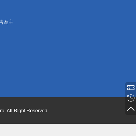
公告為主
rp. All Right Reserved