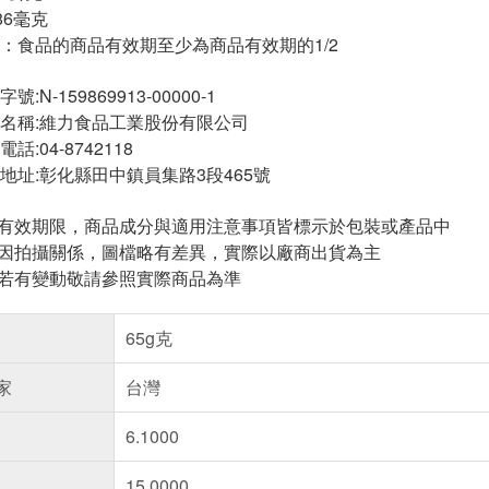
-586毫克
：食品的商品有效期至少為商品有效期的1/2
N-159869913-00000-1
名稱:維力食品工業股份有限公司
:04-8742118
地址:彰化縣田中鎮員集路3段465號
與有效期限，商品成分與適用注意事項皆標示於包裝或產品中
頁因拍攝關係，圖檔略有差異，實際以廠商出貨為主
案若有變動敬請參照實際商品為準
65g克
家
台灣
6.1000
15.0000