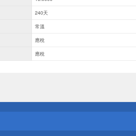
240天
常溫
應稅
應稅
送
請小心！