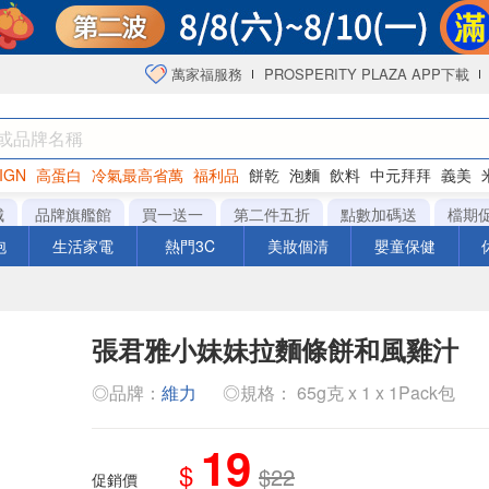
萬家福服務
PROSPERITY PLAZA APP下載
IGN
高蛋白
冷氣最高省萬
福利品
餅乾
泡麵
飲料
中元拜拜
義美
海苔
城
品牌旗艦館
買一送一
第二件五折
點數加碼送
檔期
泡
生活家電
熱門3C
美妝個清
嬰童保健
張君雅小妹妹拉麵條餅和風雞汁
◎品牌：
維力
◎規格： 65g克 x 1 x 1Pack包
19
$
$22
促銷價