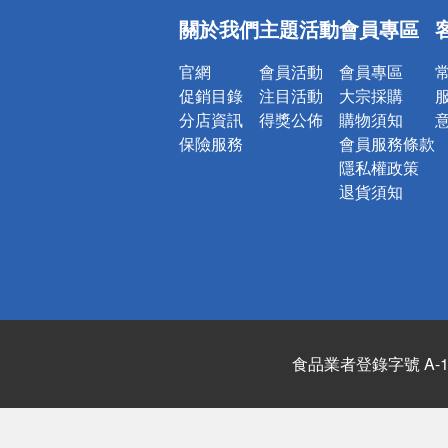
偏遠地區配
關於我們
主題活動
會員專區
詐騙網頁！
官網
會員活動
會員專區
促銷目錄
注目活動
大宗採購
分店資訊
得獎公佈
購物須知
保險服務
會員服務條款
隱私權政策
退貨須知
食品業者登錄字號 A-122