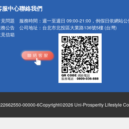
送
客服中心
聯絡我們
請小心！
常見問題
服務時間：
週一至週日 09:00-21:00，例假日依網站
服務公告
公司地址：
台北市北投區大業路136號5樓 (台灣)
意見信箱
662550-00000-6
Copyright©2026 Uni-Prosperity Lifestyle Co