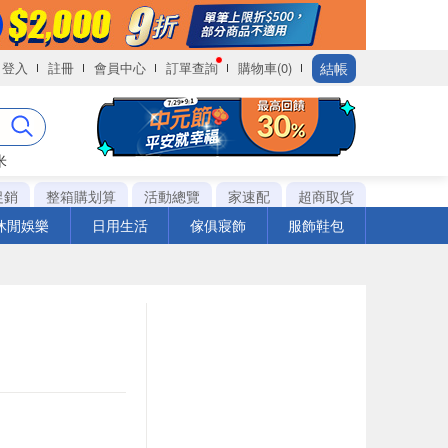
結帳
登入
註冊
會員中心
訂單查詢
購物車(0)
米
促銷
整箱購划算
活動總覽
家速配
超商取貨
休閒娛樂
日用生活
傢俱寢飾
服飾鞋包