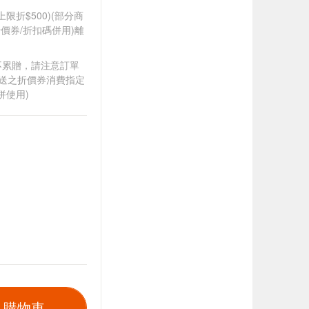
筆上限折$500)(部分商
價券/折扣碼併用)離
筆不累贈，請注意訂單
贈送之折價券消費指定
併使用)
入購物車