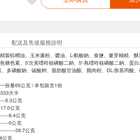
配送及售後服務說明
精製棕櫚油、玉米澱粉、醬油、L-麩酸鈉、食鹽、麥芽糊精、酥
焦糖色素、5'次黃嘌呤核磷酸二鈉、5'-鳥嘌呤核磷酸二鈉、蛋
素、多磷酸鈉、碳酸鉀、脂肪酸甘油酯、雞肉粉、DL-胺基丙酸
份量65公克 / 本包裝含1份
---333大卡
----5.3公克
---17.0公克
-----8.4公克
-----0公克
-------39.7公克
-1.4公克