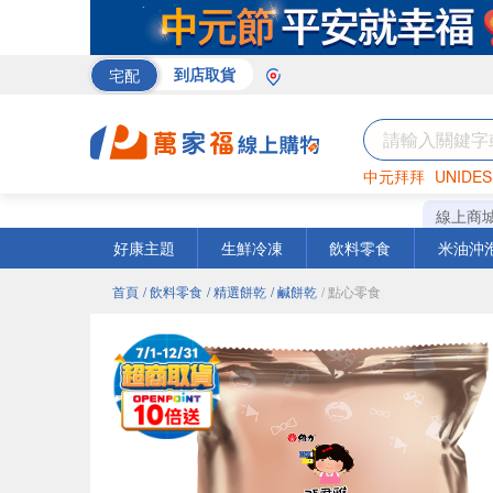
宅配
到店取貨
中元拜拜
UNIDES
巧克力
罐頭
咖啡
線上商
好康主題
生鮮冷凍
飲料零食
米油沖
首頁
/ 飲料零食
/ 精選餅乾
/ 鹹餅乾
/ 點心零食