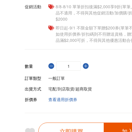
促銷活動
8/8-8/10 單筆折扣後滿$2,000享9折(單
品不適用，不得與其他促銷活動/加價購/折
$2000
即日起-9/1 不限金額下單贈$200券(單
如使用折價券/折扣碼則不符贈送資格，
品滿$2,000可折，不得與其他優惠活動合
數量
訂單類型
一般訂單
出貨方式
宅配/到店取貨/超商取貨
折價券
查看適用折價券
立即購買
加