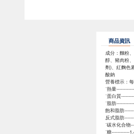
商品資訊
成分：麵粉、
醇、豬肉粉、
劑)、紅麴色
酸鈉
營養標示：每一
˙熱量---------
˙蛋白質--------
˙脂肪---------
飽和脂肪-------
反式脂肪-------
˙碳水化合物-----
˙糖-----------