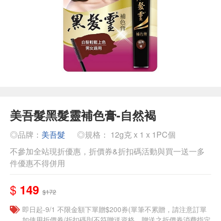
美吾髮黑髮靈補色膏-自然褐
◎品牌：
美吾髮
◎規格： 12g克 x 1 x 1PC個
不參加全站現折優惠，折價券&折扣碼活動與買一送一多
件優惠不得併用
$
149
$172
即日起-9/1 不限金額下單贈$200券(單筆不累贈，請注意訂單
如使用折價券/折扣碼則不符贈送資格，贈送之折價券消費指定