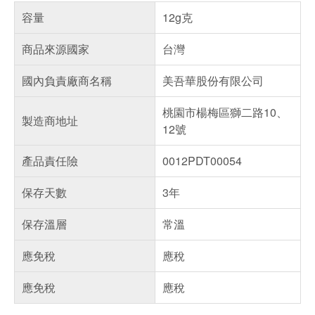
容量
12g克
商品來源國家
台灣
國內負責廠商名稱
美吾華股份有限公司
桃園市楊梅區獅二路10、
製造商地址
12號
產品責任險
0012PDT00054
保存天數
3年
保存溫層
常溫
應免稅
應稅
應免稅
應稅