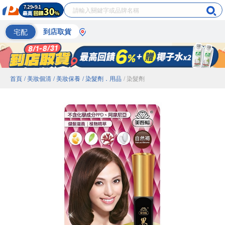
宅配
到店取貨
首頁
/ 美妝個清
/ 美妝保養
/ 染髮劑．用品
/ 染髮劑