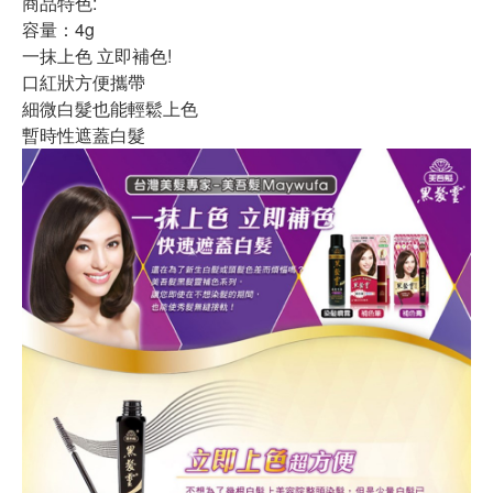
商品特色:
容量：4g
一抹上色 立即補色!
口紅狀方便攜帶
細微白髮也能輕鬆上色
暫時性遮蓋白髮