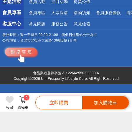
主題活動
會員活動
注目活動
得獎公佈
會員專區
會員專區
大宗採購
購物須知
會員服務條款
隱
客服中心
常見問題
服務公告
意見信箱
服務時間：
週一至週日 09:00-21:00，例假日依網站公告為主
公司地址：
台北市北投區大業路136號5樓 (台灣)
食品業者登錄字號 A-122662550-00000-6
Copyright©2026 Uni-Prosperity Lifestyle Corp. All Right Reserved
0
立即購買
加入購物車
收藏
購物車