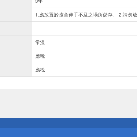
3年
1.應放置於孩童伸手不及之場所儲存。 2.請勿
常溫
應稅
應稅
送
請小心！