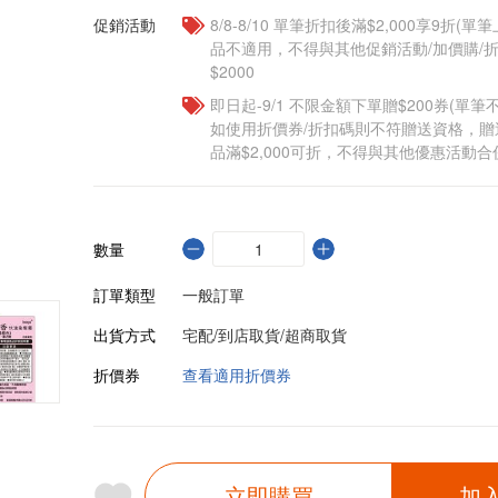
促銷活動
8/8-8/10 單筆折扣後滿$2,000享9折(單
品不適用，不得與其他促銷活動/加價購/折
$2000
即日起-9/1 不限金額下單贈$200券(單
如使用折價券/折扣碼則不符贈送資格，
品滿$2,000可折，不得與其他優惠活動合
數量
訂單類型
一般訂單
出貨方式
宅配/到店取貨/超商取貨
折價券
查看適用折價券
立即購買
加