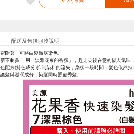
配送及售後服務說明
霜緊密附著，可將白髮徹底染色。
程清新不刺鼻 ，用「淡雅花束的香氛」，趕走染後在意的惱人氣味
緩退色配方(持色成分)抑制染料的流失，染後一段時間，髮色依然
然的護髮與滋潤成分，染髮同時照顧秀髮。