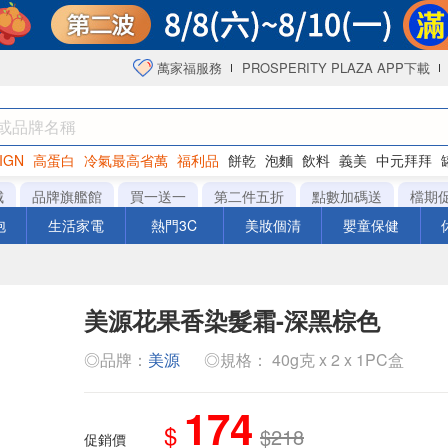
萬家福服務
PROSPERITY PLAZA APP下載
IGN
高蛋白
冷氣最高省萬
福利品
餅乾
泡麵
飲料
義美
中元拜拜
咖啡
城
品牌旗艦館
買一送一
第二件五折
點數加碼送
檔期
泡
生活家電
熱門3C
美妝個清
嬰童保健
美源花果香染髮霜-深黑棕色
◎品牌：
美源
◎規格： 40g克 x 2 x 1PC盒
174
$
$218
促銷價