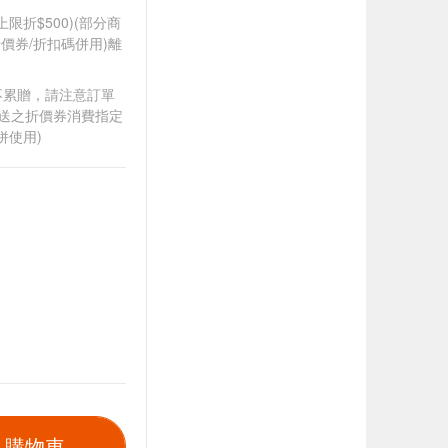
筆上限折$500)(部分商
價券/折扣碼併用)離
筆不累贈，請注意訂單
贈送之折價券消費指定
併使用)
入購物車