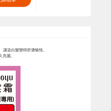
， 讓染白髮變得舒適愉悅。
持久亮麗。