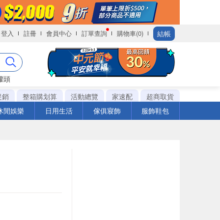
結帳
登入
註冊
會員中心
訂單查詢
購物車(0)
罐頭
促銷
整箱購划算
活動總覽
家速配
超商取貨
休閒娛樂
日用生活
傢俱寢飾
服飾鞋包