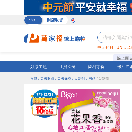
宅配
到店取貨
中元拜拜
UNIDES
米
巧克力
衛生紙
線上商
好康主題
生鮮冷凍
飲料零食
米油沖
首頁
/ 美妝個清
/ 美妝保養
/ 染髮劑．用品
/ 染髮劑