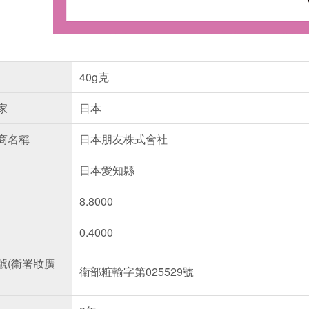
40g克
家
日本
商名稱
日本朋友株式會社
日本愛知縣
8.8000
0.4000
號(衛署妝廣
衛部粧輸字第025529號