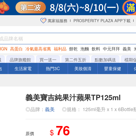
萬家福服務
PROSPERITY PLAZA APP下載
IGN
高蛋白
冷氣最高省萬
福利品
餅乾
泡麵
飲料
中元拜拜
義美
海苔
城
品牌旗艦館
買一送一
第二件五折
點數加碼送
檔期
泡
生活家電
熱門3C
美妝個清
嬰童保健
義美寶吉純果汁蘋果TP125ml
◎品牌：
義美
◎規格： 125ml毫升 x 1 x 6Bottle
76
$
原價