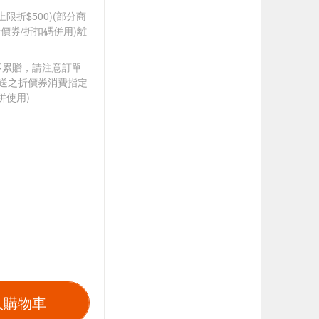
筆上限折$500)(部分商
價券/折扣碼併用)離
筆不累贈，請注意訂單
贈送之折價券消費指定
併使用)
入購物車