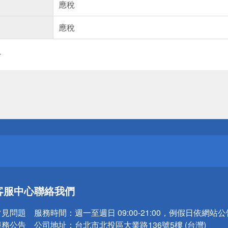
應稅
應稅
汁
送
請小心！
送
客服中心
聯絡我們
請小心！
常見問題
服務時間：
週一至週日 09:00-21:00，例假日依網站
服務公告
公司地址：
台北市北投區大業路136號5樓 (台灣)