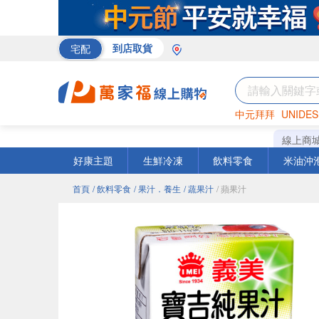
宅配
到店取貨
中元拜拜
UNIDES
巧克力
罐頭
咖啡
線上商
好康主題
生鮮冷凍
飲料零食
米油沖
首頁
/ 飲料零食
/ 果汁．養生
/ 蔬果汁
/ 蘋果汁