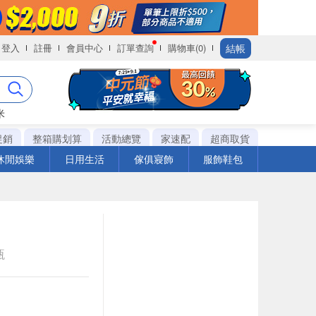
結帳
登入
註冊
會員中心
訂單查詢
購物車(0)
米
促銷
整箱購划算
活動總覽
家速配
超商取貨
休閒娛樂
日用生活
傢俱寢飾
服飾鞋包
瓶