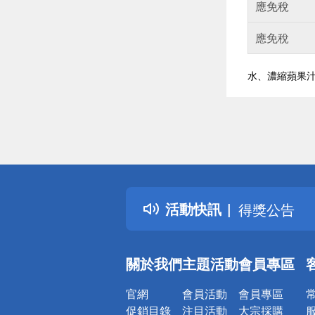
應免稅
應免稅
水、濃縮蘋果
偏遠地區配
詐騙網頁！
得獎公告
活動快訊
熱門話題
銀行優惠
偏遠地區配
關於我們
主題活動
會員專區
詐騙網頁！
官網
會員活動
會員專區
促銷目錄
注目活動
大宗採購