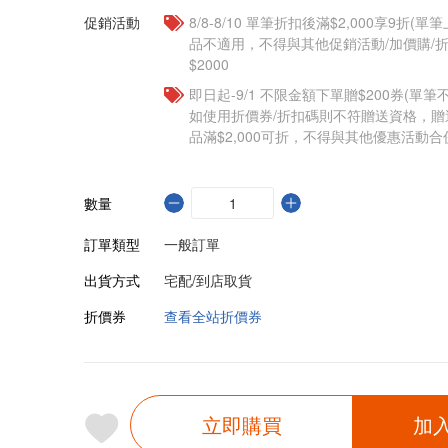
促銷活動
8/8-8/10 單筆折扣後滿$2,000享9折(單
品不適用，不得與其他促銷活動/加價購/折
$2000
即日起-9/1 不限金額下單贈$200券(單
如使用折價券/折扣碼則不符贈送資格，
品滿$2,000可折，不得與其他優惠活動合
數量
訂單類型
一般訂單
出貨方式
宅配/到店取貨
折價券
查看全站折價券
立即購買
加