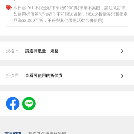
即日起-9/1 不限金額下單贈$200券(單筆不累贈，請注意訂單
如使用折價券/折扣碼則不符贈送資格，贈送之折價券消費指定
品滿$2,000可折，不得與其他優惠活動合併使用)
規格：
請選擇數量、規格
折價券
查看可使用的折價券
商品資訊
配送及售後服務說明