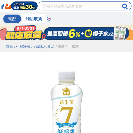
宅配
到店取貨
首頁
/ 生鮮冷凍
/ 奶蛋點心食品
/ 優酪乳．優格