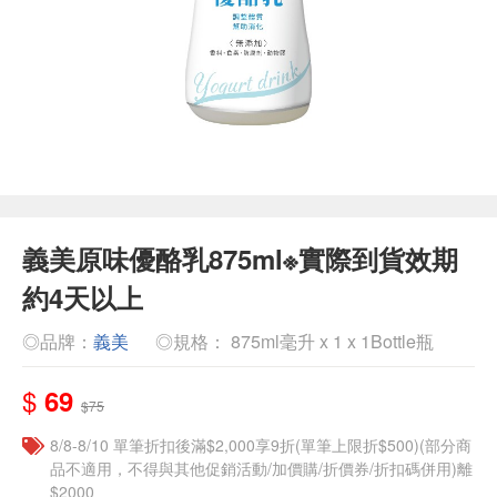
義美原味優酪乳875ml※實際到貨效期
約4天以上
◎品牌：
義美
◎規格： 875ml毫升 x 1 x 1Bottle瓶
$
69
$75
8/8-8/10 單筆折扣後滿$2,000享9折(單筆上限折$500)(部分商
品不適用，不得與其他促銷活動/加價購/折價券/折扣碼併用)離
$2000