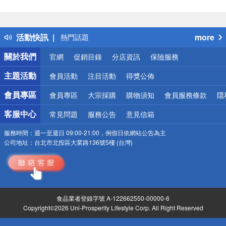
偏遠地區配送
詐騙網頁！請小心！
得獎公告
活動快訊
more
熱門話題
銀行優惠
關於我們
官網
促銷目錄
分店資訊
保險服務
偏遠地區配送
詐騙網頁！請小心！
主題活動
會員活動
注目活動
得獎公佈
會員專區
會員專區
大宗採購
購物須知
會員服務條款
隱
客服中心
常見問題
服務公告
意見信箱
服務時間：
週一至週日 09:00-21:00，例假日依網站公告為主
公司地址：
台北市北投區大業路136號5樓 (台灣)
食品業者登錄字號 A-122662550-00000-6
Copyright©2026 Uni-Prosperity Lifestyle Corp. All Right Reserved