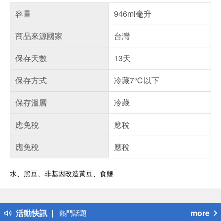
容量
946ml毫升
商品來源國家
台灣
保存天數
13天
保存方式
冷藏7℃以下
保存溫層
冷藏
應免稅
應稅
應免稅
應稅
水、黑豆、非基因改造黃豆、食鹽
偏遠地區配送
詐騙網頁！請小心！
得獎公告
活動快訊
more
熱門話題