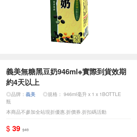
義美無糖黑豆奶946ml※實際到貨效期
約4天以上
◎品牌：
義美
◎規格： 946ml毫升 x 1 x 1BOTTLE
瓶
本商品不參加全站現折優惠.折價券.折扣碼活動
$
39
$48