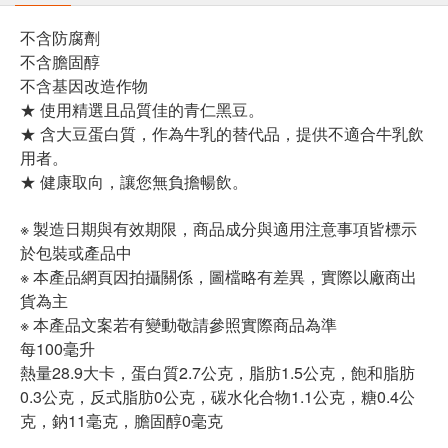
不含防腐劑
不含膽固醇
不含基因改造作物
★ 使用精選且品質佳的青仁黑豆。
★ 含大豆蛋白質，作為牛乳的替代品，提供不適合牛乳飲
用者。
★ 健康取向，讓您無負擔暢飲。
※ 製造日期與有效期限，商品成分與適用注意事項皆標示
於包裝或產品中
※ 本產品網頁因拍攝關係，圖檔略有差異，實際以廠商出
貨為主
※ 本產品文案若有變動敬請參照實際商品為準
每100毫升
熱量28.9大卡，蛋白質2.7公克，脂肪1.5公克，飽和脂肪
0.3公克，反式脂肪0公克，碳水化合物1.1公克，糖0.4公
克，鈉11毫克，膽固醇0毫克