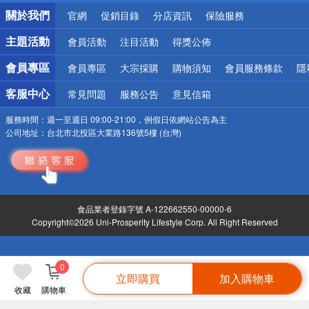
銀行優惠
關於我們
官網
促銷目錄
分店資訊
保險服務
偏遠地區配送
詐騙網頁！請小心！
主題活動
會員活動
注目活動
得獎公佈
會員專區
會員專區
大宗採購
購物須知
會員服務條款
隱
客服中心
常見問題
服務公告
意見信箱
服務時間：
週一至週日 09:00-21:00，例假日依網站公告為主
公司地址：
台北市北投區大業路136號5樓 (台灣)
食品業者登錄字號 A-122662550-00000-6
Copyright©2026 Uni-Prosperity Lifestyle Corp. All Right Reserved
0
立即購買
加入購物車
收藏
購物車