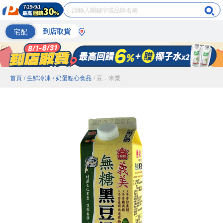
宅配
到店取貨
首頁
/ 生鮮冷凍
/ 奶蛋點心食品
/ 豆．米漿