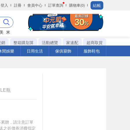
結帳
登入
註冊
會員中心
訂單查詢
購物車(0)
美
米
促銷
整箱購划算
活動總覽
家速配
超商取貨
休閒娛樂
日用生活
傢俱寢飾
服飾鞋包
TLE瓶
筆不累贈，請注意訂單
贈送之折價券消費指定