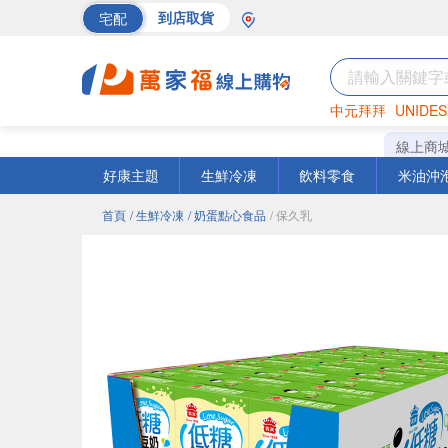
宅配
到店取貨
中元拜拜
UNIDES
巧克力
罐頭
海苔
線上商
好康主題
生鮮冷凍
飲料零食
米油沖
首頁
/ 生鮮冷凍
/ 奶蛋點心食品
/ 保久乳