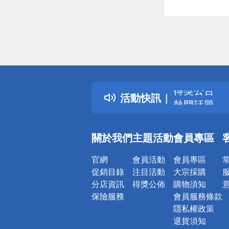
偏遠地區配
詐騙網頁！
得獎公告
活動快訊
熱門話題
銀行優惠
偏遠地區配
關於我們
主題活動
會員專區
詐騙網頁！
官網
會員活動
會員專區
促銷目錄
注目活動
大宗採購
分店資訊
得獎公佈
購物須知
保險服務
會員服務條款
隱私權政策
退貨須知