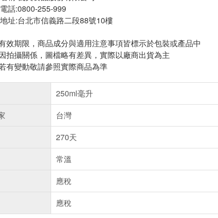
:0800-255-999
地址:台北市信義路二段88號10樓
與有效期限，商品成分與適用注意事項皆標示於包裝或產品中
頁因拍攝關係，圖檔略有差異，實際以廠商出貨為主
案若有變動敬請參照實際商品為準
250ml毫升
家
台灣
270天
常溫
應稅
應稅