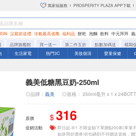
萬家福服務
PROSPERITY PLAZA APP下載
IGN
父親節送禮
冷氣最高省萬
福利品
餅乾
泡麵
飲料
中元拜拜
義
洋芋片
城
品牌旗艦館
買一送一
第二件五折
點數加碼送
檔期
泡
生活家電
熱門3C
美妝個清
嬰童保健
義美低糖黑豆奶-250ml
◎品牌：
義美
◎規格： 250ml毫升 x 1 x 24BOT
316
$
原價
促銷活動
即日起-9/1 不限金額下單贈$200券(單
如使用折價券/折扣碼則不符贈送資格，