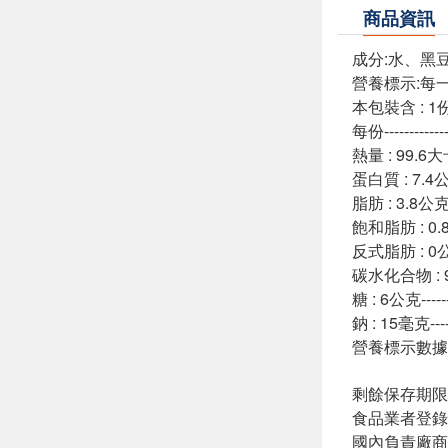
商品資訊
成分:水、黑
營養標示:每
本包裝含 :
每份------------
熱量 : 99.6大卡-
蛋白質 : 7.4公克-
脂肪 : 3.8公克---
飽和脂肪 : 0.8公
反式脂肪 : 0公克-
碳水化合物 : 9.
糖 : 6公克-------
鈉 : 15毫克------
營養標示數據
剩餘保存期限
食品業者登錄字號:
國內負責廠商