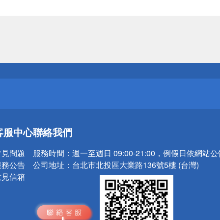
送
請小心！
送
客服中心
聯絡我們
請小心！
常見問題
服務時間：
週一至週日 09:00-21:00，例假日依網站
服務公告
公司地址：
台北市北投區大業路136號5樓 (台灣)
意見信箱