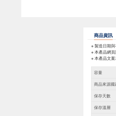
商品資訊
※ 製造日期
※ 本產品網
※ 本產品文
容量
商品來源國
保存天數
保存溫層