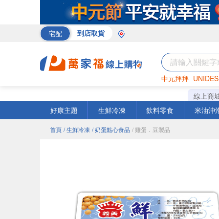
宅配
到店取貨
中元拜拜
UNIDES
巧克力
罐頭
咖啡
線上商
好康主題
生鮮冷凍
飲料零食
米油沖
首頁
/ 生鮮冷凍
/ 奶蛋點心食品
/ 雞蛋．豆製品