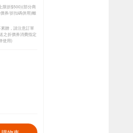
筆上限折$500)(部分商
價券/折扣碼併用)離
筆不累贈，請注意訂單
贈送之折價券消費指定
併使用)
入購物車