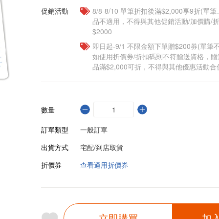
促銷活動
8/8-8/10 單筆折扣後滿$2,000享9折(單
品不適用，不得與其他促銷活動/加價購/折
$2000
即日起-9/1 不限金額下單贈$200券(單
如使用折價券/折扣碼則不符贈送資格，
品滿$2,000可折，不得與其他優惠活動合
數量
訂單類型
一般訂單
出貨方式
宅配/到店取貨
折價券
查看適用折價券
立即購買
加