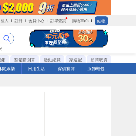
結帳
登入
註冊
會員中心
訂單查詢
購物車(0)
米
促銷
整箱購划算
活動總覽
家速配
超商取貨
休閒娛樂
日用生活
傢俱寢飾
服飾鞋包