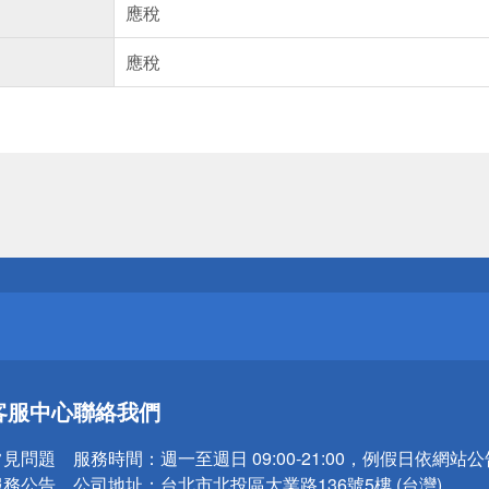
應稅
應稅
送
請小心！
送
客服中心
聯絡我們
請小心！
常見問題
服務時間：
週一至週日 09:00-21:00，例假日依網站
服務公告
公司地址：
台北市北投區大業路136號5樓 (台灣)