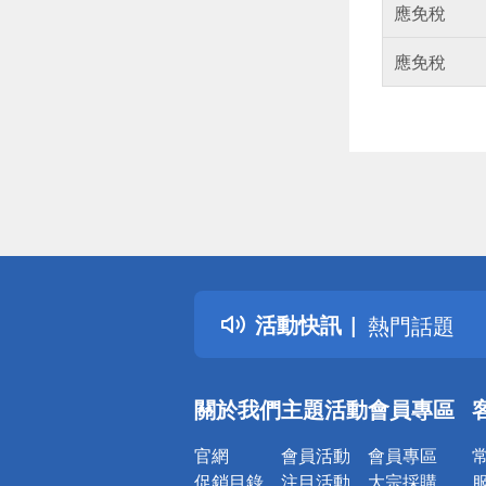
應免稅
應免稅
偏遠地區配
詐騙網頁！
得獎公告
活動快訊
熱門話題
銀行優惠
偏遠地區配
關於我們
主題活動
會員專區
詐騙網頁！
官網
會員活動
會員專區
促銷目錄
注目活動
大宗採購