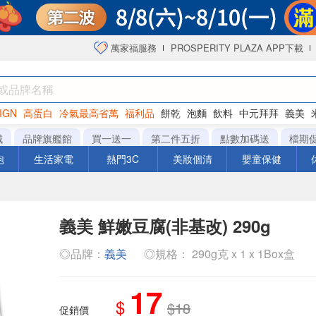
萬家福服務
PROSPERITY PLAZA APP下載
IGN
高蛋白
冷氣最高省萬
福利品
餅乾
泡麵
飲料
中元拜拜
義美
海苔
城
品牌旗艦館
買一送一
第二件五折
點數加碼送
檔期
泡
生活家電
熱門3C
美妝個清
嬰童保健
義美 鮮嫩豆腐(非基改) 290g
◎品牌：
義美
◎規格： 290g克 x 1 x 1Box盒
17
$
$18
促銷價