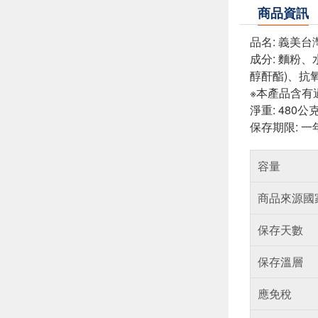
商品資訊
品名: 義美
成分: 麵粉
醇酐酯)、抗氧
※本產品含有
淨重: 480公
保存期限: 一
容量
商品來源國
保存天數
保存溫層
應免稅