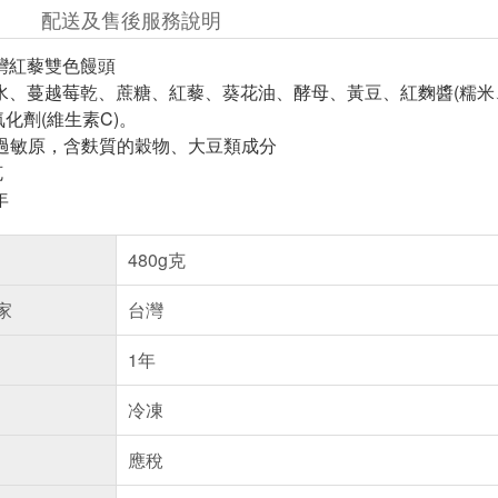
配送及售後服務說明
台灣紅藜雙色饅頭
、水、蔓越莓乾、蔗糖、紅藜、葵花油、酵母、黃豆、紅麴醬(糯米
化劑(維生素C)。
過敏原，含麩質的穀物、大豆類成分
克
年
480g克
家
台灣
1年
冷凍
應稅