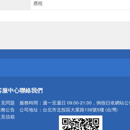
應稅
送
請小心！
送
客服中心
聯絡我們
請小心！
常見問題
服務時間：
週一至週日 09:00-21:00，例假日依網站
服務公告
公司地址：
台北市北投區大業路136號5樓 (台灣)
意見信箱