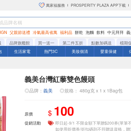
萬家福服務
PROSPERITY PLAZA APP下載
IGN
父親節送禮
冷氣最高省萬
福利品
餅乾
泡麵
飲料
中元拜拜
義
洋芋片
城
品牌旗艦館
買一送一
第二件五折
點數加碼送
檔期
泡
生活家電
熱門3C
美妝個清
嬰童保健
義美台灣紅藜雙色饅頭
◎品牌：
義美
◎規格： 480g克 x 1 x 1Bag包
100
$
原價
促銷活動
即日起-9/1 不限金額下單贈$200券(單
如使用折價券/折扣碼則不符贈送資格，