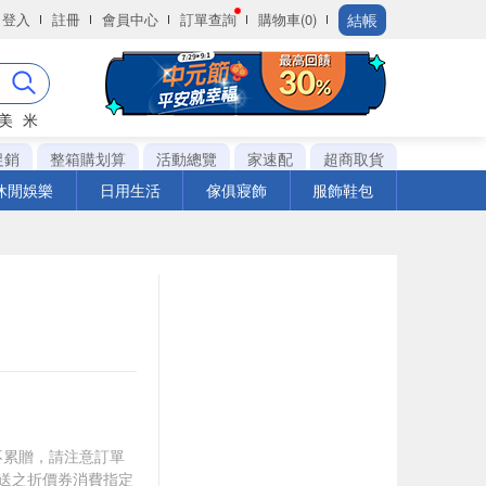
結帳
登入
註冊
會員中心
訂單查詢
購物車(0)
美
米
促銷
整箱購划算
活動總覽
家速配
超商取貨
休閒娛樂
日用生活
傢俱寢飾
服飾鞋包
筆不累贈，請注意訂單
贈送之折價券消費指定