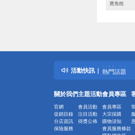
應免稅
偏遠地區配
詐騙網頁！
得獎公告
活動快訊
熱門話題
銀行優惠
偏遠地區配
關於我們
主題活動
會員專區
詐騙網頁！
官網
會員活動
會員專區
促銷目錄
注目活動
大宗採購
分店資訊
得獎公佈
購物須知
保險服務
會員服務條款