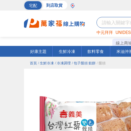
宅配
到店取貨
中元拜拜
UNIDES
巧克力
罐頭
海苔
線上商
好康主題
生鮮冷凍
飲料零食
米油沖
首頁
/ 生鮮冷凍
/ 冷凍調理
/ 包子饅頭 餡餅
/ 饅頭