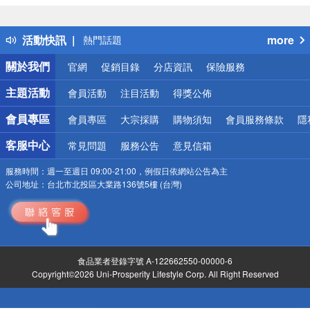
詐騙網頁！請小心！
得獎公告
活動快訊
more
熱門話題
銀行優惠
關於我們
官網
促銷目錄
分店資訊
保險服務
偏遠地區配送
詐騙網頁！請小心！
主題活動
會員活動
注目活動
得獎公佈
會員專區
會員專區
大宗採購
購物須知
會員服務條款
隱
客服中心
常見問題
服務公告
意見信箱
服務時間：
週一至週日 09:00-21:00，例假日依網站公告為主
公司地址：
台北市北投區大業路136號5樓 (台灣)
食品業者登錄字號 A-122662550-00000-6
Copyright©2026 Uni-Prosperity Lifestyle Corp. All Right Reserved