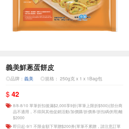
義美鮮蔥蛋餅皮
◎品牌：
義美
◎規格： 250g克 x 1 x 1Bag包
$
42
8/8-8/10 單筆折扣後滿$2,000享9折(單筆上限折$500)(部分商
品不適用，不得與其他促銷活動/加價購/折價券/折扣碼併用)離
$2000
即日起-9/1 不限金額下單贈$200券(單筆不累贈，請注意訂單