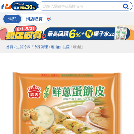
宅配
到店取貨
首頁
/ 生鮮冷凍
/ 冷凍調理
/ 蔥油餅 披薩
/ 蔥油餅