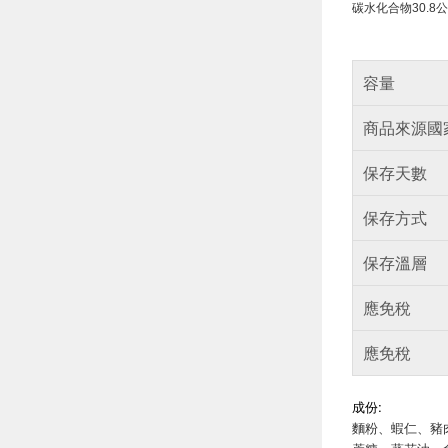
碳水化合物
30.8
公
容量
商品來源國
保存天數
保存方式
保存溫層
應免稅
應免稅
成份:
麵粉、蝦仁、豬