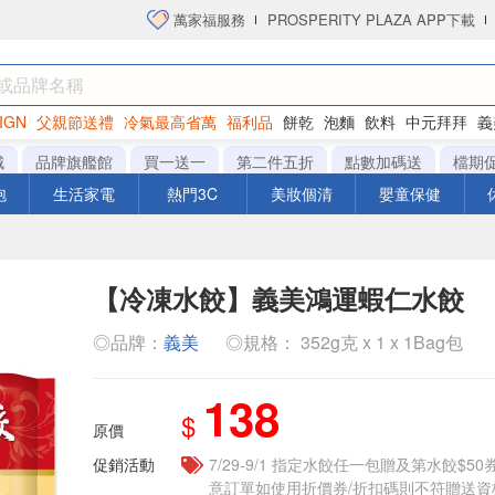
萬家福服務
PROSPERITY PLAZA APP下載
IGN
父親節送禮
冷氣最高省萬
福利品
餅乾
泡麵
飲料
中元拜拜
義
洋芋片
城
品牌旗艦館
買一送一
第二件五折
點數加碼送
檔期
泡
生活家電
熱門3C
美妝個清
嬰童保健
【冷凍水餃】義美鴻運蝦仁水餃
◎品牌：
義美
◎規格： 352g克 x 1 x 1Bag包
138
$
原價
促銷活動
7/29-9/1 指定水餃任一包贈及第水餃$5
意訂單如使用折價券/折扣碼則不符贈送