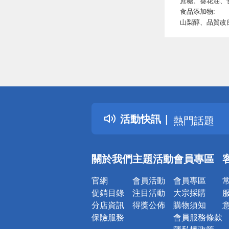
蔗糖、葵花油、
食品添加物:
山梨醇、品質改
偏遠地區配
詐騙網頁！
得獎公告
活動快訊
熱門話題
銀行優惠
偏遠地區配
關於我們
主題活動
會員專區
詐騙網頁！
官網
會員活動
會員專區
促銷目錄
注目活動
大宗採購
分店資訊
得獎公佈
購物須知
保險服務
會員服務條款