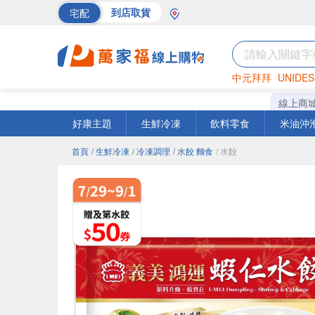
宅配
到店取貨
中元拜拜
UNIDES
巧克力
罐頭
海苔
線上商
好康主題
生鮮冷凍
飲料零食
米油沖
首頁
/ 生鮮冷凍
/ 冷凍調理
/ 水餃 麵食
/ 水餃