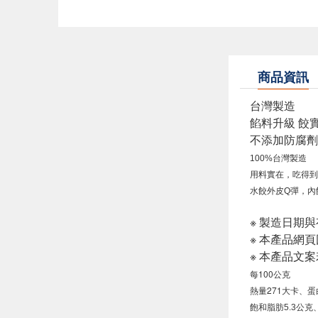
商品資訊
台灣製造
餡料升級 餃
不添加防腐劑
100%台灣製造
用料實在，吃得到
水餃外皮Q彈，內
※ 製造日期
※ 本產品網
※ 本產品文
每100公克
熱量271大卡
、
蛋
飽和脂肪
5.3
公克