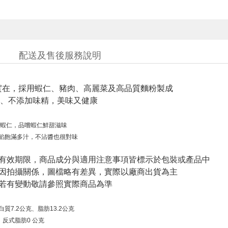
配送及售後服務說明
實在，採用蝦仁、豬肉、高麗菜及高品質麵粉製成
、不添加味精，美味又健康
蝦仁，品嚐蝦仁鮮甜滋味
餡飽滿多汁，不沾醬也很對味
與有效期限，商品成分與適用注意事項皆標示於包裝或產品中
頁因拍攝關係，圖檔略有差異，實際以廠商出貨為主
案若有變動敬請參照實際商品為準
白質
7.2
公克
、
脂肪
13.2
公克
、
反式脂肪
0
公克