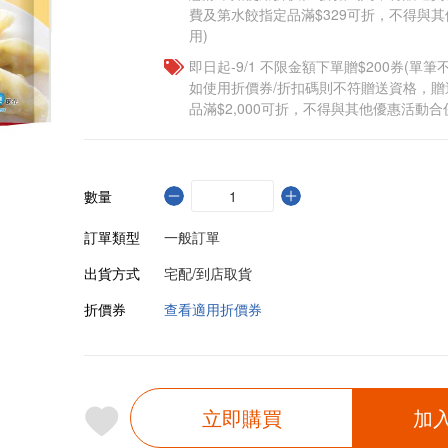
費及第水餃指定品滿$329可折，不得與
用)
即日起-9/1 不限金額下單贈$200券(單
如使用折價券/折扣碼則不符贈送資格，
品滿$2,000可折，不得與其他優惠活動合
數量
訂單類型
一般訂單
出貨方式
宅配/到店取貨
折價券
查看適用折價券
立即購買
加