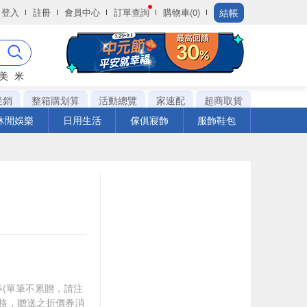
結帳
登入
註冊
會員中心
訂單查詢
購物車(0)
美
米
促銷
整箱購划算
活動總覽
家速配
超商取貨
休閒娛樂
日用生活
傢俱寢飾
服飾鞋包
0券(單筆不累贈，請注
資格，贈送之折價券消