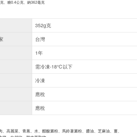
克
、
糖
0.4
公克
、
鈉
362
毫克
352g克
家
台灣
1年
需冷凍-18℃以下
冷凍
應稅
應稅
肉、高麗菜、青蔥、水、醋酸澱粉、馬鈴薯澱粉、醬油、芝麻油、薑、