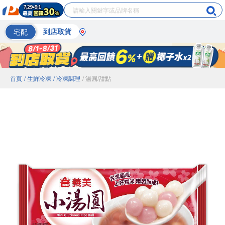
宅配
到店取貨
首頁
/ 生鮮冷凍
/ 冷凍調理
/ 湯圓/甜點