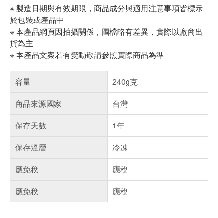
※ 製造日期與有效期限，商品成分與適用注意事項皆標示
於包裝或產品中
※ 本產品網頁因拍攝關係，圖檔略有差異，實際以廠商出
貨為主
※ 本產品文案若有變動敬請參照實際商品為準
容量
240g克
商品來源國家
台灣
保存天數
1年
保存溫層
冷凍
應免稅
應稅
應免稅
應稅
偏遠地區配送