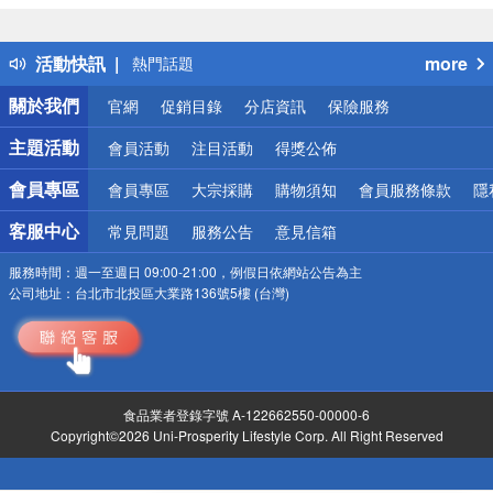
詐騙網頁！請小心！
得獎公告
活動快訊
more
熱門話題
銀行優惠
關於我們
官網
促銷目錄
分店資訊
保險服務
偏遠地區配送
詐騙網頁！請小心！
主題活動
會員活動
注目活動
得獎公佈
會員專區
會員專區
大宗採購
購物須知
會員服務條款
隱
客服中心
常見問題
服務公告
意見信箱
服務時間：
週一至週日 09:00-21:00，例假日依網站公告為主
公司地址：
台北市北投區大業路136號5樓 (台灣)
食品業者登錄字號 A-122662550-00000-6
Copyright©2026 Uni-Prosperity Lifestyle Corp. All Right Reserved